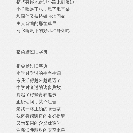
挤挤碰碰地走过小路来到溪边
小羊喝足了水，甩了甩耳朵
和同伴又挤挤碰碰地回家
主人背着的那筐草里
有它啃剩下的好几种野菜呢
指尖蹭过旧字典
指尖蹭过旧字典
小学时学过的生字生词
夸我活得越来越通透了
中学时查过的诸多典故
提起了好些青春趣事
正说话间，某个注音
递我一杯正确的读音茶
我躬身感谢它的友好提醒
又为某词的含义犹豫时
注释送我甜甜的应季水果