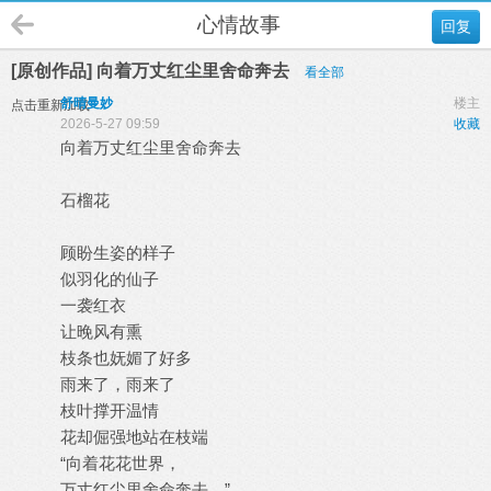
心情故事
回复
[原创作品] 向着万丈红尘里舍命奔去
看全部
舒晴曼妙
楼主
点击重新加载
2026-5-27 09:59
收藏
向着万丈红尘里舍命奔去
石榴花
顾盼生姿的样子
似羽化的仙子
一袭红衣
让晚风有熏
枝条也妩媚了好多
雨来了，雨来了
枝叶撑开温情
花却倔强地站在枝端
“向着花花世界，
万丈红尘里舍命奔去。”