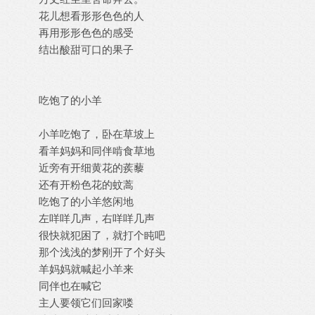
花儿想看形形色色的人
再用形形色色的感受
结出酸甜可口的果子
吃饱了的小羊
小羊吃饱了，卧在草坡上
看羊妈妈和同伴啃食草地
近旁有开细黄花的蒺藜
还有开粉色花的蚊蒿
吃饱了的小羊悠闲地
左咩咩几声，右咩咩几声
很快就犯困了，就打个盹吧
那个浅浅的梦刚开了个好头
羊妈妈就喊起小羊来
同伴也在喊它
主人要领它们回家喽