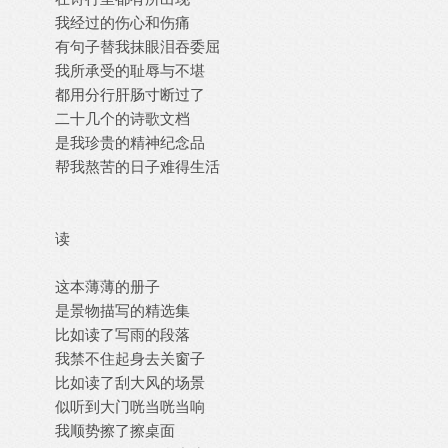
我经过的伤心和伤痛
有句子替我抹眼泪吞委屈
我所承受的耻辱与不堪
都用分行肝肠寸断过了
二十几个的诗歌文档
是我珍贵的精神纪念品
帮我熬苦的日子难得生活
读
这本薄薄的册子
是景物描写的精选集
比如读了写雨的段落
我禁不住起身去关窗子
比如读了刮大风的场景
似听到大门咣当咣当响
我顺势擦了擦桌面