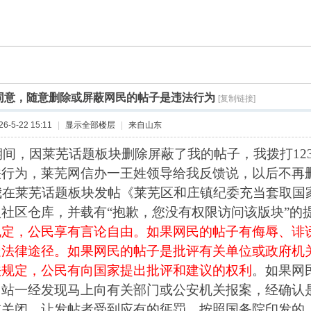
同意，随意删除或屏蔽网民的帖子是违法行为
[复制链接]
-5-22 15:11
|
显示全部楼层
|
来自山东
年期间，因莱芜话题板块删除屏蔽了我的帖子，我拨打12
行为，莱芜网信办一王姓领导给我反馈说，以后不再删除
，我在莱芜话题板块发帖《莱芜区和庄镇纪委充当套取国
社区仓库，并载有“
抱歉，您没有权限访问该版块
”的
规定，公民享有言论自由。如果网民的帖子有侮辱、诽
走法律途径。如果网民的帖子是批评有关单位或政府机
法规定，公民有向国家提出批评和建议的权利
。如果网
网站一经发现马上向有关部门或公安机关报案，经确认
或关闭，让发帖者受到应有的惩罚。
按照
国务院印发的