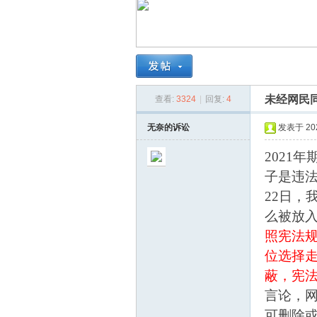
南
未经网民
查看:
3324
|
回复:
4
无奈的诉讼
发表于 2026
2021
子是违法
在
22日
么被放入
照宪法
位选择
蔽，宪
言论，
可删除