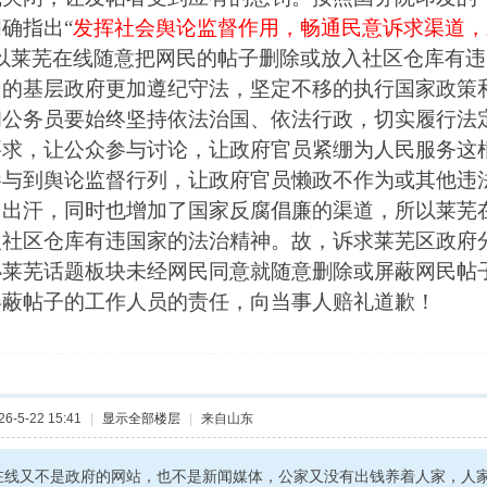
明确指出
“
发挥社会舆论监督作用，畅通民意诉求渠道，
以
莱芜在线
随意把网民的帖子删除或放入社区仓库
有违
们的基层政府更加遵纪守法，坚定不移的执行国家政策
和公务员要始终坚持依法治国、依法行政，切实履行法
要求，让公众参与讨论，让政府官员紧绷为人民服务这
参与到舆论监督行列，让政府官员懒政不作为或其他违
出出汗，同时也增加了国家反腐倡廉的渠道，所以莱芜
入社区仓库有违国家的法治精神。
故，诉求莱芜区政府
办莱芜话题板块未经网民同意就随意删除或屏蔽网民帖
屏蔽帖子的工作人员的责任，向当事人赔礼道歉！
-5-22 15:41
|
显示全部楼层
|
来自山东
在线又不是政府的网站，也不是新闻媒体，公家又没有出钱养着人家，人