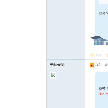
我发
回复
无奈的诉讼
楼主
|
发
该帖
伞》