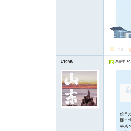
回复
UT0AB
发表于 2026
你是
挪个
关系