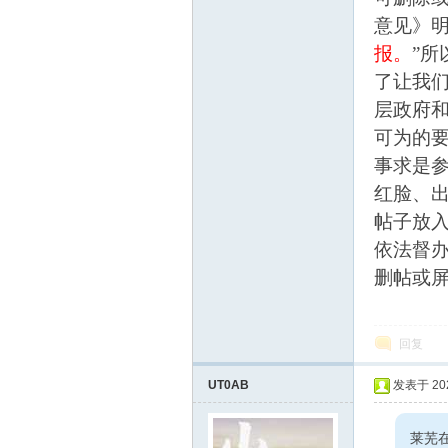
线
意见》
报。
”所
了让我
层政府
可为的
事求是
红脸、
莱
帖子放
依法督
删帖或
回复
UT0AB
发表于 2026
芜
莱芜