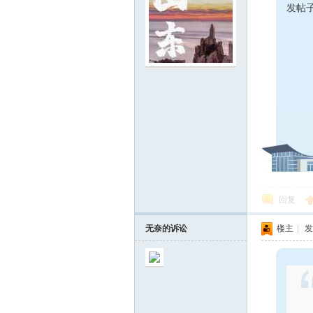
发帖
在
回复
无奈的诉讼
楼主
|
发
线