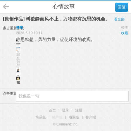
心情故事
回复
[原创作品] 树欲静而风不止，万物都有沉思的机会。
看全部
佛度
楼主
点击重新加载
2026-5-19 10:11
收藏
静思默想，风的力量，促使环境的改观。
点击重新加载
首页
|
登录
|
注册
简易版
|
触屏版
|
电脑版
|
客户端
© Comsenz Inc.