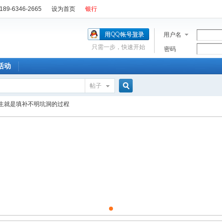
89-6346-2665
设为首页
银行
用户名
只需一步，快速开始
密码
活动
帖子
搜
生就是填补不明坑洞的过程
索