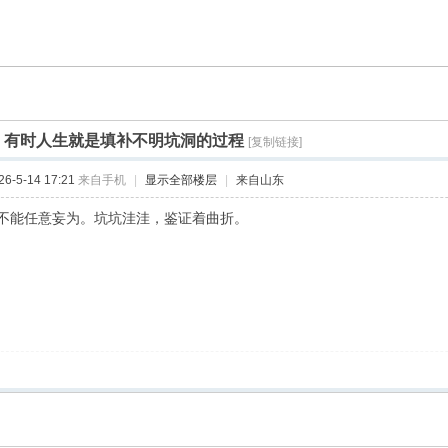
]
有时人生就是填补不明坑洞的过程
[复制链接]
-5-14 17:21
来自手机
|
显示全部楼层
|
来自山东
不能任意妄为。坑坑洼洼，鉴证着曲折。