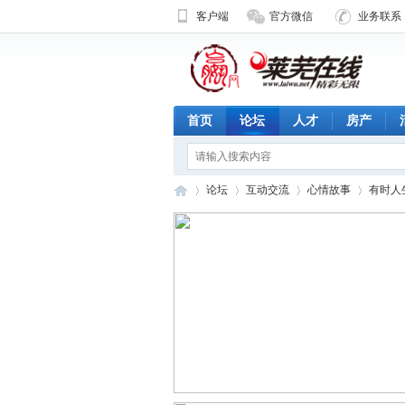
客户端
官方微信
业务联系 1
首页
论坛
人才
房产
论坛
互动交流
心情故事
有时人
济
»
›
›
›