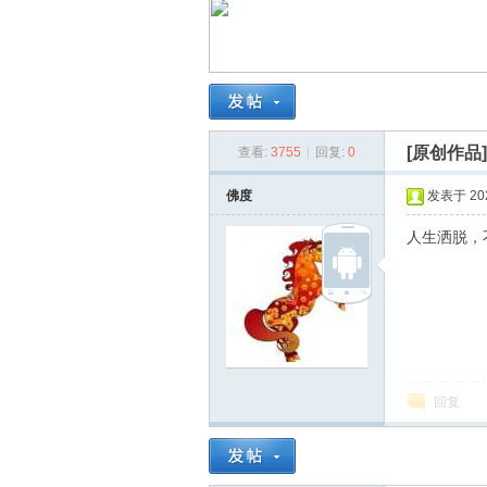
南
[原创作品
查看:
3755
|
回复:
0
佛度
发表于 2026
人生洒脱，
在
回复