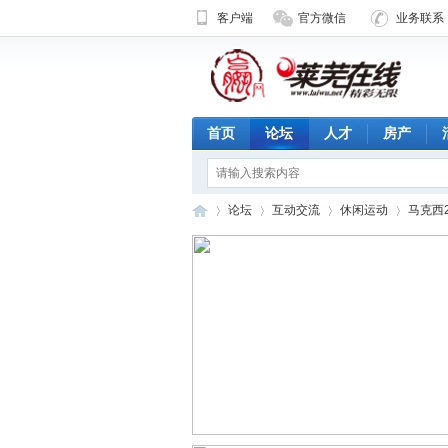
客户端
官方微信
业务联系 1
首页
论坛
人才
房产
论坛
互动交流
休闲运动
马克西2
济
»
›
›
›