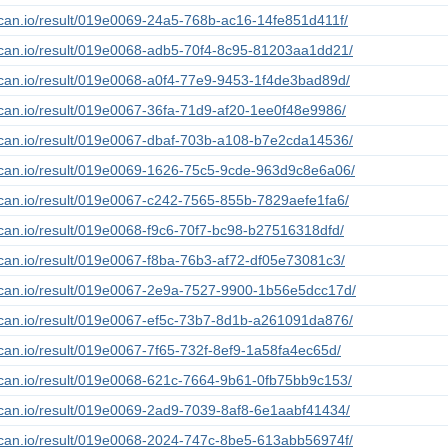
lscan.io/result/019e0069-24a5-768b-ac16-14fe851d411f/
lscan.io/result/019e0068-adb5-70f4-8c95-81203aa1dd21/
lscan.io/result/019e0068-a0f4-77e9-9453-1f4de3bad89d/
lscan.io/result/019e0067-36fa-71d9-af20-1ee0f48e9986/
lscan.io/result/019e0067-dbaf-703b-a108-b7e2cda14536/
lscan.io/result/019e0069-1626-75c5-9cde-963d9c8e6a06/
lscan.io/result/019e0067-c242-7565-855b-7829aefe1fa6/
lscan.io/result/019e0068-f9c6-70f7-bc98-b27516318dfd/
lscan.io/result/019e0067-f8ba-76b3-af72-df05e73081c3/
lscan.io/result/019e0067-2e9a-7527-9900-1b56e5dcc17d/
lscan.io/result/019e0067-ef5c-73b7-8d1b-a261091da876/
lscan.io/result/019e0067-7f65-732f-8ef9-1a58fa4ec65d/
lscan.io/result/019e0068-621c-7664-9b61-0fb75bb9c153/
lscan.io/result/019e0069-2ad9-7039-8af8-6e1aabf41434/
lscan.io/result/019e0068-2024-747c-8be5-613abb56974f/