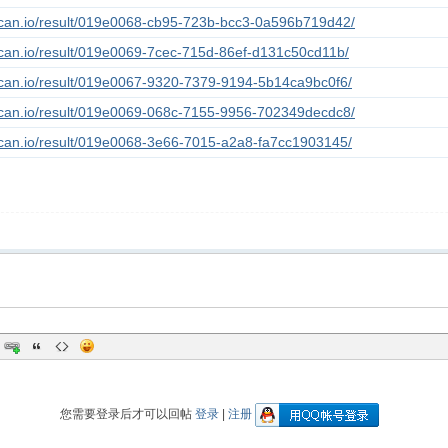
lscan.io/result/019e0068-cb95-723b-bcc3-0a596b719d42/
lscan.io/result/019e0069-7cec-715d-86ef-d131c50cd11b/
lscan.io/result/019e0067-9320-7379-9194-5b14ca9bc0f6/
lscan.io/result/019e0069-068c-7155-9956-702349decdc8/
lscan.io/result/019e0068-3e66-7015-a2a8-fa7cc1903145/
您需要登录后才可以回帖
登录
|
注册