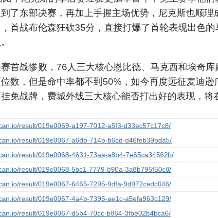
入到了东部决赛，再加上手握主场优势，尼克斯也顺理
门，首战布伦森狂砍35分，直接打爆了首轮表现出色的
臣。
决赛首战惨败，76人三大核心恩比德、马克西和埃奇库
两位数，但是命中率都不到50%，如今再度远征麦迪逊
高挂免战牌，费城外线三大核心能否打出好的表现，将在
。
lscan.io/result/019e0069-a197-7012-a5f3-d33ec57c17c8/
lscan.io/result/019e0067-a6db-714b-b6cd-d46feb39bda5/
lscan.io/result/019e0068-4631-73aa-a8b4-7e65ca34562b/
lscan.io/result/019e0068-5bc1-7779-b90a-3a8b795f50c8/
lscan.io/result/019e0067-6465-7295-9dfa-9d972cedc046/
lscan.io/result/019e0067-4a4b-7395-ae1c-a5efa963c129/
lscan.io/result/019e0067-d5b4-70cc-b864-3fbe02b4bca6/