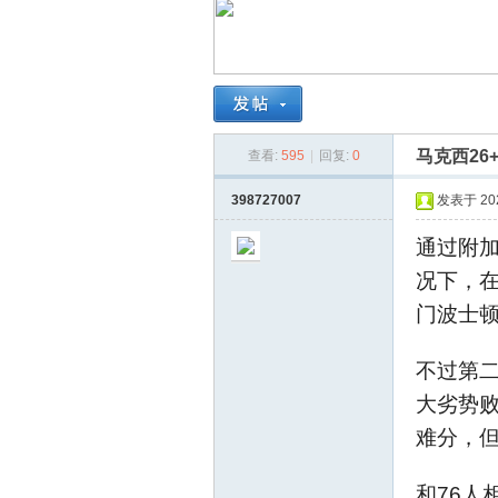
南
马克西26
查看:
595
|
回复:
0
398727007
发表于 2026
通过附加
在
况下，
门波士
不过第二
大劣势
难分，但
和76