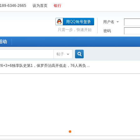
89-6346-2665
设为首页
银行
用户名
只需一步，快速开始
密码
活动
帖子
搜
6+3+6独享队史第1，保罗乔治高开低走，76人再负 ...
索