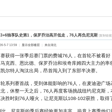
+3+6独享队史第1，保罗乔治高开低走，76人再负尼克斯
[复制链接
-5-7 13:59
|
显示全部楼层
|
来自湖北
赛获得一张季后赛门票的费城76人，在首轮不被看好，
在马克西、恩比德、保罗乔治和埃奇库姆四大主力的率
顿凯尔特人淘汰出局，昂首闯入到了东部半决赛。
轮系列赛首战，受到体能影响的76人，在麦迪逊广场
败北，休整一天之后，76人再度客场挑战纽约尼克斯，
决胜时刻76人哑火，让尼克斯以108-102获胜，取得
人相比，尼克斯的季后赛经验更加丰富，毕竟上赛季他们