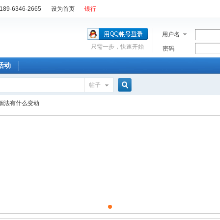
89-6346-2665
设为首页
银行
用户名
只需一步，快速开始
密码
活动
帖子
搜
姻法有什么变动
索