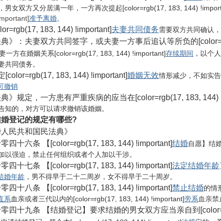
男女双方又分居满一年，一方再次提起[color=rgb(17, 183, 144) !importa
important]
准予离婚
。
or=rgb(17, 183, 144) !important]
夫妻共同债务
需要双方共同确认，
》：夫妻双方共同签字，或夫妻一方事后追认等所负的[color=rgb(17, 18
在婚姻关系[color=rgb(17, 183, 144) !important]
存续期间
，以个人
妻共同债务。
olor=rgb(17, 183, 144) !important]
婚姻无效
情形减少，不如实告知严重疾
可撤销
》规定，一方患有严重疾病的应当在[color=rgb(17, 183, 144) !im
告知的，对方可以请求撤销该婚姻。
结婚登记的规定有哪些?
华人民共和国民法典》
十六条 【[color=rgb(17, 183, 144) !important]
结婚
自愿】结
加以强迫，禁止任何组织或者个人加以干涉。
十七条 【[color=rgb(17, 183, 144) !important]
法定结婚年龄
结婚年龄
，男不得早于二十二周岁，女不得早于二十周岁。
十八条 【[color=rgb(17, 183, 144) !important]
禁止结婚
的情形】
直系
血亲或者三代以内的[color=rgb(17, 183, 144) !important]
旁系
血亲禁
四十九条 【结婚登记】要求结婚的男女双方应当亲自到[color=rgb(17, 1