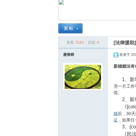
南
[法律援助
查看:
3181
|
回复:
0
唐律师
发表于 2026
新婚姻法有
在
1、新增了
另一方工作等负担
偿。
2、新
《[colo
婚
后，30天内
证
，如果任
3、[col
《民法典》