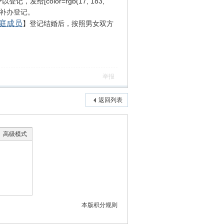
登记，发给[color=rgb(17, 183,
补办登记。
庭成员
】登记结婚后，按照男女双方
举报
返回列表
高级模式
本版积分规则