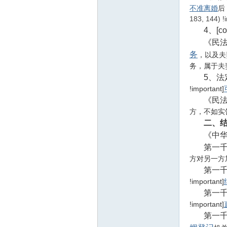
线
不准离婚
后，
183, 144) !
4、[col
《民法典
务
，以及夫妻一方
务，属于夫
5、法定[c
!important]
《民法典
莱
方，不如实
二、
《中
第一千零四
方对另一方
第一千零四
!important]
第一千零四
芜
!important]
第一千零