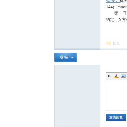
姻登记
机关申
144) !impor
第一千零
约定，女方
在
回复
线
发表回复