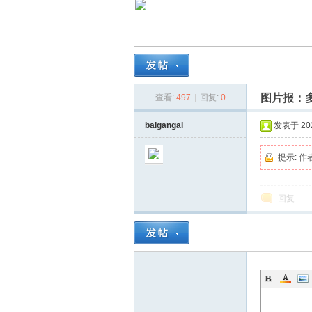
南
图片报：
查看:
497
|
回复:
0
baigangai
发表于 2026
提示:
作
在
回复