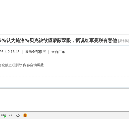
多特认为施洛特贝克被欲望蒙蔽双眼，据说红军曼联有意他
[复制链
-4-2 16:45
|
显示全部楼层
|
来自广东
者被禁止或删除 内容自动屏蔽