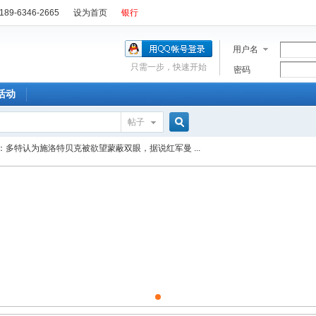
89-6346-2665
设为首页
银行
用户名
只需一步，快速开始
密码
活动
帖子
搜
：多特认为施洛特贝克被欲望蒙蔽双眼，据说红军曼 ...
索