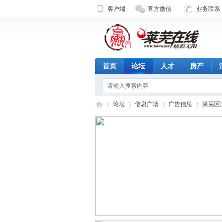
客户端
官方微信
业务联系 1
首页
论坛
人才
房产
论坛
信息广场
广告信息
莱芜区
济
»
›
›
›