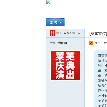
南
楼主:
厉害了我的国
[商家宣传
厉害了我的国
楼主
|
发
济南
在
执行
种中
谊、
庆、
竭诚
给我
还您
24小
莱芜
莱芜