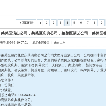
返回列表
1
2
3
4
5
6
7
8
9
]
莱芜区演出公司，莱芜区庆典公司，莱芜区演艺公司，莱芜区
表于 2026-3-19 07:01
|
显示全部楼层
|
来自山东
市莱芜区锦尚礼仪庆典演出公司是市内大型专业演出公司，公司拥有丰富
制作团队，公司以良好的信誉、大量的成功案例及完美的操作经验，赢得
小型礼仪庆典、路演活动 揭幕仪式、庆典演出、商业演出、 新闻发布会
颁奖典礼、会议策划、奠基开盘、封顶竣工、签约仪式、揭牌揭幕、开业
店庆、校庆、展览展示等。
与您合作！
们一份信任
十分满意。
时服务电话15606340634
锦尚演艺庆典礼仪公司。
礼仪庆典演出第一品牌。