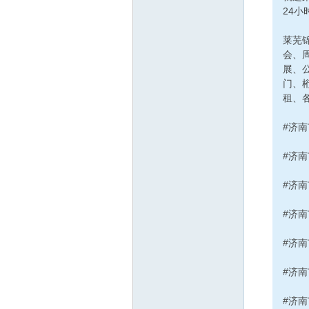
24小
莱芜
会、
展、
门、
租、各
#济
#济
#济
#济
#济
#济
#济