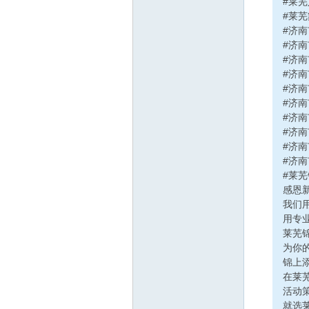
#莱
#莱
#济
#济
#济
#济
#济
#济
#济
#济
#济
#济
#莱
感恩
我们
用专
莱芜
为你
锦上
在莱
活动
就选