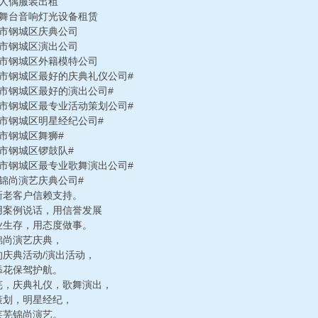
芜人偶服装出租
芜舞台音响灯光设备租赁
南市钢城区庆典公司
南市钢城区演出公司
南市钢城区外籍模特公司
南市钢城区最好的庆典礼仪公司#
南市钢城区最好的演出公司#
南市钢城区最专业活动策划公司#
南市钢城区明星经纪公司#
南市钢城区舞狮#
南市钢城区锣鼓队#
南市钢城区最专业歌舞演出公司#
芜锦尚演艺庆典公司#
新老客户信赖支持。
用案例说话，用信誉发展
业生存，用态度做事。
锦尚演艺庆典，
的庆典活动/演出活动，
添花保驾护航。
芜，庆典礼仪，歌舞演出，
策划，明星经纪，
莱芜锦尚演艺。