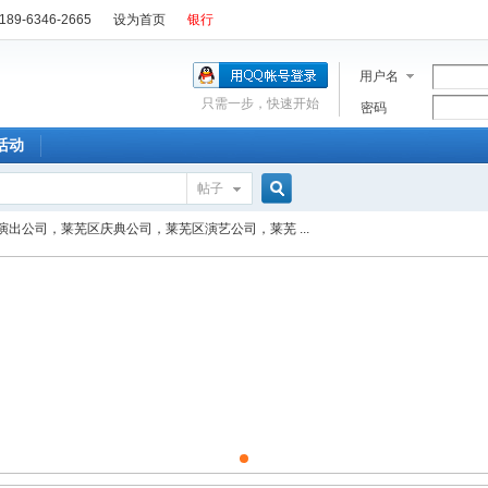
89-6346-2665
设为首页
银行
用户名
只需一步，快速开始
密码
活动
帖子
搜
演出公司，莱芜区庆典公司，莱芜区演艺公司，莱芜 ...
索