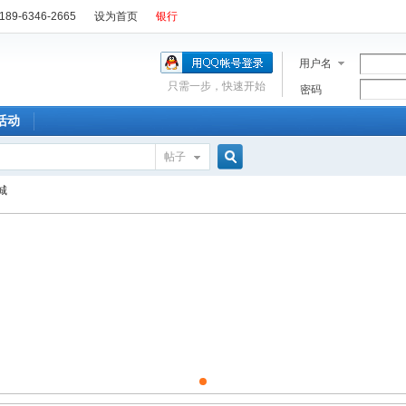
89-6346-2665
设为首页
银行
用户名
只需一步，快速开始
密码
活动
帖子
搜
城
索