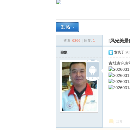
南
[风光美景
查看:
6266
|
回复:
1
独狼
发表于 2026
古城古色古
在
回复