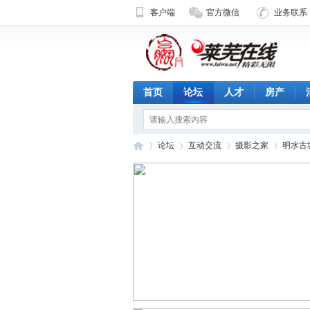
客户端
官方微信
业务联系 1
首页
论坛
人才
房产
论坛
互动交流
摄影之家
明水古
济
»
›
›
›