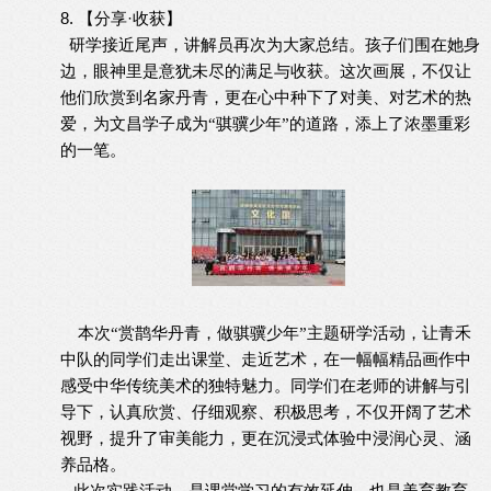
8. 【分享·收获】
研学接近尾声，讲解员再次为大家总结。孩子们围在她身
边，眼神里是意犹未尽的满足与收获。这次画展，不仅让
他们欣赏到名家丹青，更在心中种下了对美、对艺术的热
爱，为文昌学子
成为
“骐骥少年”的道路，添上了浓墨重彩
的一笔。
本次
“赏鹊华丹青，做骐骥少年”主题研学活动，让青禾
中队的同学们走出课堂、走近艺术，在一幅幅精品画作中
同学们在老师的讲解与引
感受中华传统美术的独特魅力。
导下，认真欣赏、仔细观察、积极思考，不仅开阔了艺术
视野，提升了审美能力，更在沉浸式体验中浸润心灵、涵
养品格。
此次实践活动，是课堂学习的有效延伸，也是美育教育