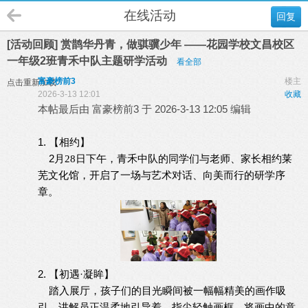
在线活动
回复
[活动回顾] 赏鹊华丹青，做骐骥少年 ——花园学校文昌校区
一年级2班青禾中队主题研学活动
看全部
富豪榜前3
楼主
点击重新加载
2026-3-13 12:01
收藏
本帖最后由 富豪榜前3 于 2026-3-13 12:05 编辑
1. 【相约】
2
青禾中队的同学们与老师、家长相约莱
月
28日下午，
芜文化馆，开启了一场与艺术对话、向美而行的研学序
章。
2. 【初遇·凝眸】
踏入展厅，孩子们的目光瞬间被一幅幅精美的画作吸
引。讲解员正温柔地引导着，指尖轻触画框，将画中的意