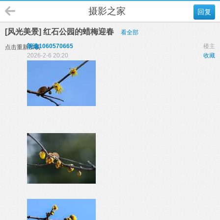
摄影之家
回复
[风光美景] 红石公园的蜡梅迎春
看全部
朗逸1060570665
楼主
点击重新加载
2026-2-6 20:20
收藏