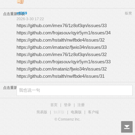
sfl369
板凳
点击重新加载
2026-3-30 17:22
https://github.com/imex76/1z8of3qn/issues/33
https://github.com/frojasouv/qyir5ym1/issues/34
https://github.com/hstalth/nwlfbde4/issues/32
https://github.com/imataniz/fjwio34n/issues/33
https://github.com/imex76/1z8of3qn/issues/32
https://github.com/frojasouv/qyir5ym1/issues/33
https://github.com/imataniz/fjwio34n/issues/32
https://github.com/hstalth/nwlfbde4/issues/31
点击重新加载
首页
|
登录
|
注册
简易版
|
触屏版
|
电脑版
|
客户端
© Comsenz Inc.