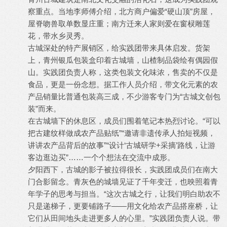
察重点。当地李师傅介绍，北方商户偏爱“硬山顶”房屋，
屋脊吻兽取单数显庄重；南方迁来人家则爱在窗棂雕莲
花，带水乡灵秀。
古城深处的特产展销区，给实践团带来具体启发。货架
上，青州银瓜包装盒印着古城墙，山楂制品袋绘有偶园假
山。实践团负责人称，这类包装文化味浓，售卖的不仅是
食品，更是一份念想。据工作人员介绍，带文化元素的农
产品销量比普通包装高三成，不少游客专门为“古城文创包
装”而来。
在古城墙下的休息区，成员们围着笔记本热烈讨论。“可以
把古建纹样做成农产品贴纸”“邀请非遗传承人拍短视频，
讲讲农产品背后的故事”“设计‘古城研学+采摘’路线，让游
客边逛边买”……一个个想法在交流中成形。
夕阳西下，古城的影子被拉得很长，实践团成员们在南大
门合影留念。青灰色的城墙见证了千年变迁，也映照着青
年学子的思考与担当。“这次古城之行，让我们明白助农不
只是递梯子，更要铺路子——用文化给农产品搭座桥，让
它们从田间地头走进更多人的心里。”实践团负责人说。带