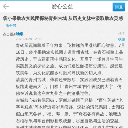
爱心公益
回复
袋小果助农实践团探秘青州古城 从历史文脉中汲取助农灵感
看全部
时倾
楼主
点击重新加载
2025-8-20 12:06
收藏
青砖黛瓦间藏着千年故事，飞檐翘角里凝结匠心智慧。7月
18日，袋小果助农实践团走进青州古城，在青石板路上品
读历史，于古建群落中感悟文化，开启了一场兼具学习与
实践意义的探访之旅。成员们通过触摸历史肌理、感受建
筑美学，为文化赋能乡村振兴寻找新的切入点。
清晨的青州古城，薄雾还未散尽，实践团成员已踏着青石
板路走进南大门。门楣上“青州古城”四个斑驳的大字，仿
佛在诉说着这座古九州之一的沧桑过往。
古城核心街巷偶园街，两侧老铺幌子轻摇，“百年药铺”“老
字号糕点”等木牌透着岁月痕迹。深处的清代偶园，太湖石
假山形态各异，“福、寿、康、宁”奇石各有典故，池塘边
石榴硕果与亭台倒影相映成趣，尽显自然与生活的交融。
青州古城建筑是南北文化交融的活化石，这成为实践团观