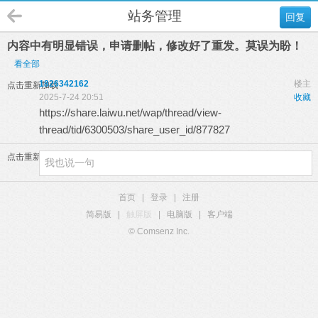
站务管理
回复
内容中有明显错误，申请删帖，修改好了重发。莫误为盼！
看全部
1826342162
楼主
点击重新加载
2025-7-24 20:51
收藏
https://share.laiwu.net/wap/thread/view-
thread/tid/6300503/share_user_id/877827
点击重新加载
首页
|
登录
|
注册
简易版
|
触屏版
|
电脑版
|
客户端
© Comsenz Inc.