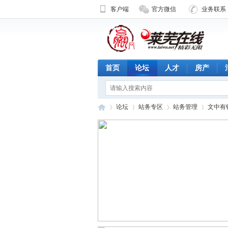
客户端
官方微信
业务联系 1
首页
论坛
人才
房产
论坛
站务专区
站务管理
文中有
济
»
›
›
›