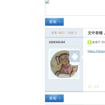
南
文中有错
查看:
6627
|
回复:
0
1826342162
发表于 2025
https://sha
在
回复