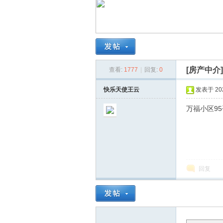
南
[房产中介
查看:
1777
|
回复:
0
快乐天使王云
发表于 2025
万福小区95
在
回复