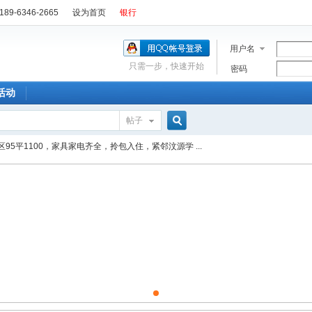
89-6346-2665
设为首页
银行
用户名
只需一步，快速开始
密码
活动
帖子
搜
95平1100，家具家电齐全，拎包入住，紧邻汶源学 ...
索