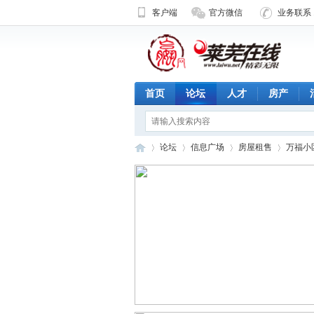
客户端
官方微信
业务联系 1
首页
论坛
人才
房产
论坛
信息广场
房屋租售
万福小区
济
»
›
›
›