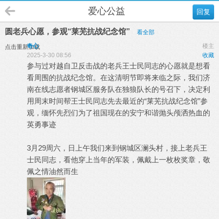
爱心公益
回复
圆老兵心愿，参观“莱芜抗战纪念馆”
看全部
奇心
楼主
点击重新加载
2025-3-30 08:56
收藏
参与过对越自卫反击战的老兵王士民同志的心愿就是想看
看周围的抗战纪念馆。在这清明节即将来临之际，我们济
南在线志愿者钢城区服务队在独狼队长的号召下，决定利
用周末时间帮王士民同志先去最近的“莱芜抗战纪念馆”参
观，缅怀先烈们为了祖国现在的安宁和谐抛头颅洒热血的
英勇事迹
3月29周六，日上午我们来到钢城区澜头村，接上老兵王
士民同志，看他穿上当年的军装，佩戴上一枚枚奖章，敬
佩之情油然而生