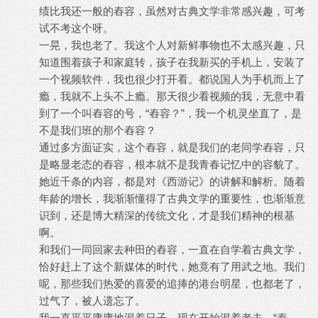
绩比我还一般的舂容，虽然对古典文学非常感兴趣，可考
试不考这个呀。
一晃，我也老了。我这个人对新鲜事物也不太感兴趣，只
知道围着孩子和家庭转，孩子在我新买的手机上，安装了
一个视频软件，我也很少打开看。都说国人为手机而上了
瘾，我就不上头不上瘾。那天很少看视频的我，无意中看
到了一个叫舂容的号，“舂容？”，我一个机灵坐直了，是
不是我们班的那个舂容？
通过多方面证实，这个舂容，就是我们的老同学舂容，只
是略显老态的舂容，根本就不是我青春记忆中的容貌了。
她近千条的内容，都是对《西游记》的讲解和解析。随着
年龄的增长，我渐渐懂得了古典文学的重要性，也渐渐意
识到，还是博大精深的传统文化，才是我们精神的根基
啊。
和我们一同回家去种田的舂容，一直在自学着古典文学，
恰好赶上了这个新媒体的时代，她竟有了用武之地。我们
呢，那些我们热爱的喜爱的追捧的港台明星，也都老了，
过气了，被人遗忘了。
我一直平平庸庸地混着日子，现在开始混着老去。“舂