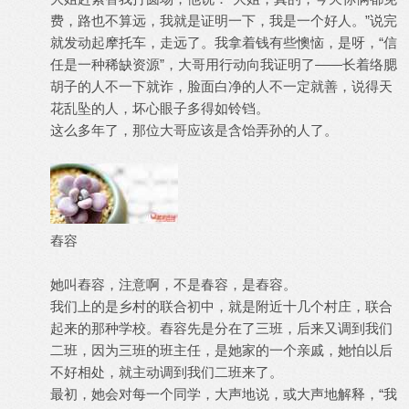
费，路也不算远，我就是证明一下，我是一个好人。”说完
就发动起摩托车，走远了。我拿着钱有些懊恼，是呀，“信
任是一种稀缺资源”，大哥用行动向我证明了——长着络腮
胡子的人不一下就诈，脸面白净的人不一定就善，说得天
花乱坠的人，坏心眼子多得如铃铛。
这么多年了，那位大哥应该是含饴弄孙的人了。
舂容
她叫舂容，注意啊，不是春容，是舂容。
我们上的是乡村的联合初中，就是附近十几个村庄，联合
起来的那种学校。舂容先是分在了三班，后来又调到我们
二班，因为三班的班主任，是她家的一个亲戚，她怕以后
不好相处，就主动调到我们二班来了。
最初，她会对每一个同学，大声地说，或大声地解释，“我