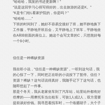
“哈哈哈，我发的书还更新啊！”
“说是这回学习心得写得好的，出去旅游的还是K。”
“K是专门给L看家护院的，你是吗？”
“哈哈哈……”
下班的时间到了，她好不容易交接好了班，她平静地换下
工作服，平静地开班后会，又平静地上了班车，平静地坐
在A和B前面的座位上。她这个会写文章的C，只想熬好每
一个8小时。
信任是一种稀缺资源
我在听小说，“信任是一种稀缺资源”，一听到这句话，我
的心惊了一下，同时把正在听的小说按下了暂停。信任？
资源？稀缺？这句话说得真好，我随手记下了这句话，也
随即想起了一件事。
那是个冬天，我从老家坐车到了汽车站，站里站外都有好
些摩的——用摩托车当出租车，可驮1人或2人，双方需要
提前谈好价钱。我寻思着找车时，一个络腮胡子，大个子