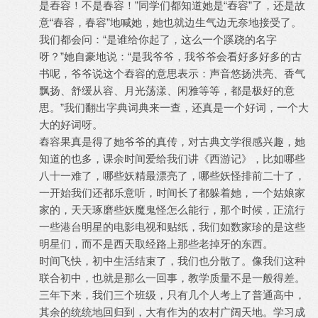
是舂容！不是春容！”同学们都知道她是“舂容”了，还是故
意“春容，春容”地喊她，她也就边生气边无奈地接受了。
我们都会问：“是谁给你起了，这么一个蹊跷的名字
呀？”她自豪地说：“是我爷爷，我爷爷会看好多好多的古
书呢，爷爷说这个舂容的意思表示：声音悠扬洪亮、香气
飘扬、舒缓从容、月光荡漾、闲雅等等，都是极好的意
思。”我们翻出字典词典来一查，还真是一个好词，一个大
大的好词呀。
舂容果真是得了她爷爷的真传，对古典文学很感兴趣，她
知道的也多，课余时间爱给我们讲《西游记》，比如哪些
八十一难了，哪些妖精最漂亮了，哪些妖怪排前二十了，
一开始我们还都乐意听，时间长了都躲着她，一个姑娘家
家的，天天琢磨些妖魔鬼怪怎么能行，那个时候，正流行
一些港台明星的电影电视和贴纸，我们如数家珍的是这些
明星们，而不是西天取经路上那些老掉牙的东西。
时间飞快，初中生活结束了，我们也分散了。像我们这种
联合初中，也就是那么一回事，教学质量不是一般得差。
三年下来，我们三个班级，只有几个人考上了普通高中，
其余的统统地回归到，大有作为的农村广阔天地。学习成