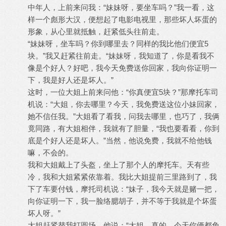
中年人，上前来问我：“妹妹呀，要坐车吗？”我一看，这
样一个彪形大汉，便想起了电影电视里，那些坏人坏蛋的
形象，从心里就抵触，赶紧低头往前走。
“妹妹呀，坐车吗？你到哪里去？同样的我比他们便宜5
块。”我又赶紧往前走。“妹妹呀，我知道了，你是看我不
像是个好人？好吧，我今天免费送你回家，我向你证明一
下，我是好人还是坏人。”
这时，一位大姐上前来问他：“你真便宜5块？”那摩托车司
机说：“大姐，你去哪里？今天，我免费送这位小妹回家，
她不信任我。”大姐看了看我，问我去哪里，也巧了，我俩
竟同路，有大姐相伴，我就有了胆量，“我也要看看，你到
底是个好人还是坏人。”当然，他说免费，我就不给他钱
嘛，不会的。
我和大姐戴上了头盔，坐上了那个人的摩托车。天有些
冷，我和大姐紧紧依靠着。我比大姐提前三里路到了，我
下了车要付钱，摩托司机说：“妹子，我今天就是赌一把，
向你证明一下，我一脸络腮胡子，并不等于我就是个坏蛋
坏人呀。”
大姐赶紧替我打圆场，他说：“大姐，真的，今天你俩都免