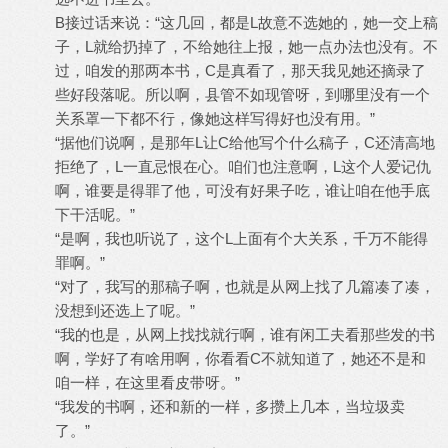
B接过话来说：“这几回，都是L故意不选她的，她一交上稿
子，L就给扔掉了，不给她往上报，她一点办法也没有。不
过，咱发的那两本书，C是真看了，那天我见她还摘录了
些好段落呢。所以啊，县管不如现管呀，到哪里没有一个
关系罩一下都不行，像她这样写得好也没有用。”
“据他们说啊，是那年L让C给他写个什么稿子，C还清高地
拒绝了，L一直忌恨在心。咱们也注意啊，L这个人爱记仇
啊，谁要是得罪了他，可没有好果子吃，谁让咱在他手底
下干活呢。”
“是啊，我也听说了，这个L上面有个大关系，千万不能得
罪啊。”
“对了，我写的那稿子啊，也就是从网上找了几篇凑了凑，
没想到还选上了呢。”
“我的也是，从网上找找就行啊，谁有闲工夫看那些发的书
啊，学好了有啥用啊，你看看C不就知道了，她还不是和
咱一样，在这里看皮带呀。”
“我发的书啊，还和新的一样，多攒上几本，当垃圾卖
了。”