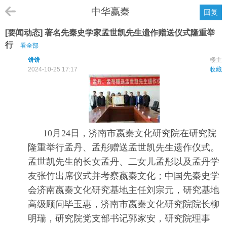
中华嬴秦
回复
[要闻动态] 著名先秦史学家孟世凯先生遗作赠送仪式隆重举
行
看全部
饼饼
楼主
点击重新加载
2024-10-25 17:17
收藏
10月24日，济南市嬴秦文化研究院在研究院
隆重举行孟丹、孟彤赠送孟世凯先生遗作仪式。
孟世凯先生的长女孟丹、二女儿孟彤以及孟丹学
友张竹出席仪式并考察嬴秦文化；中国先秦史学
会济南嬴秦文化研究基地主任刘宗元，研究基地
高级顾问毕玉惠，济南市嬴秦文化研究院院长柳
明瑞，研究院党支部书记郭家安，研究院理事