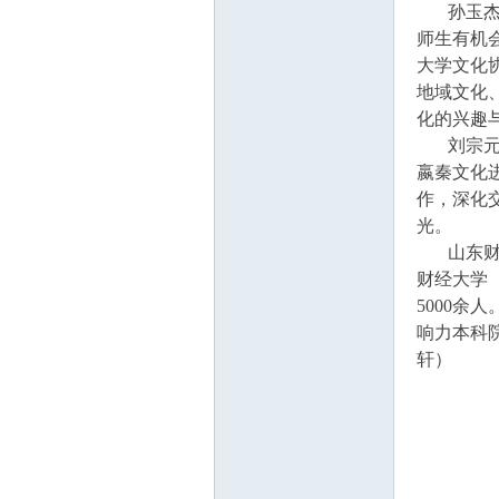
孙玉杰院
师生有机
大学文化
地域文化
化的兴趣
刘宗元主
在
嬴秦文化
作，深化
光。
山东财
财经大学（
5000余
响力本科院
轩）
线