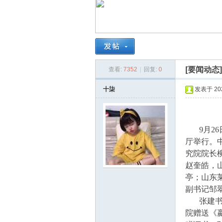
南
[要闻动态
查看:
7352
|
回复:
0
十柒
发表于 2024
在
9月26
厅举行。
究院院长
赵奎皓，
亭；山东
副书记邹
张建书记
院赠送《