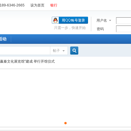
89-6346-2665
设为首页
银行
用户名
只需一步，快速开始
密码
活动
帖子
搜
“嬴秦文化展览馆”建成 举行开馆仪式
索