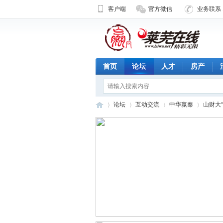
客户端
官方微信
业务联系 1
首页
论坛
人才
房产
论坛
互动交流
中华嬴秦
山财大
济
»
›
›
›