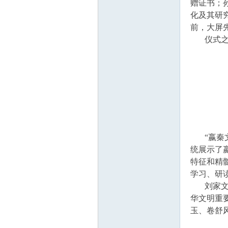
线
赠证书；
化及其研
前，大屏
仪式之后
莱
“嬴秦文
统展示了
特征和精
学习、研
刘家文理
华文明重
芜
玉、卷舒