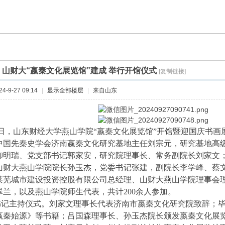
]
山财大“嬴秦文化展览馆”建成 举行开馆仪式
[复制链接]
-9-27 09:14
|
显示全部楼层
|
来自山东
日，山东财经大学燕山学院“嬴秦文化展览馆”开馆暨迎国庆书画
中国先秦史学会济南嬴秦文化研究基地主任刘宗元，研究基地高
柳明瑞、党支部书记郭家安，研究院理事长、常务副院长刘家文
山财大燕山学院院长孙玉杰，党委书记张建，副院长李学峰、蔡
莱芜城市建设投资控股有限公司总经理、山财大燕山学院理事会
翠兰，以及燕山学院师生代表，共计200余人参加。
主持仪式。刘家文理事长代表济南市嬴秦文化研究院致辞；毕
嬴秦始源》等书籍；吕国森理事长、孙玉杰院长颁发嬴秦文化展