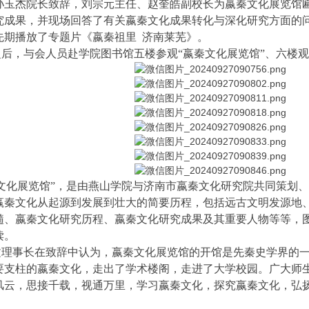
孙玉杰院长致辞，刘宗元主任、赵奎皓副校长为嬴秦文化展览馆
究成果，并现场回答了有关嬴秦文化成果转化与深化研究方面的
先期播放了专题片《嬴秦祖里 济南莱芜》。
，与会人员赴学院图书馆五楼参观“嬴秦文化展览馆”、六楼观赏
化展览馆”，是由燕山学院与济南市嬴秦文化研究院共同策划、实
嬴秦文化从起源到发展到壮大的简要历程，包括远古文明发源地
髓、嬴秦文化研究历程、嬴秦文化研究成果及其重要人物等等，
读。
事长在致辞中认为，嬴秦文化展览馆的开馆是先秦史学界的一
要支柱的嬴秦文化，走出了学术楼阁，走进了大学校园。广大师
风云，思接千载，视通万里，学习嬴秦文化，探究嬴秦文化，弘