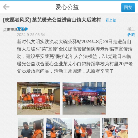
爱心公益
回复
[志愿者风采] 莱芜暖光公益进苗山镇大后坡村
看全部
齐国参
楼主
点击重新加载
2024-9-25 08:54
收藏
新时代文明实践流动大碗茶驿站2024年8月28日走进苗山
镇大后坡村“莱”宣传“全民提高警惕预防养老诈骗等宣传活
动，建设平安莱芜”保护老年人合法权益，7.1党建日来临
暖光公益联合爱心企业莱芜小白鸽舞蹈学校为村里20户老
党员发放慰问品，活动非常圆满，志愿者辛苦了