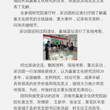
瑞院长就嬴秦文化研究的背景、依据及其现实意义发
表了见解。
在参观研究院展厅时，采访团的记者们仔细了解嬴
秦文化研究的主线脉络、重大事件，记录有关资料，
问询关键细节。
采访团还到汶阳遗址、嬴城遗址进行了实地考察。
经过座谈交流、翻阅资料、现场考察、重点采访，
采访团一行深感收获很大，认为嬴秦文化研究历经20
多年，证据确凿，史料翔实，结论可靠，成果丰硕，
具有很高的史学价值和现实意义，值得大力推介和宣
传报道。为此，对做好这次重头报道充满信心。
陪同和接受采访的还有，济南市嬴秦文化研究院副
院长唐文芳、宋继荣 、王新华、张全宝，莱芜区羊里
街道城子县村党支部书记朱洪超、村主任王洪昌等。