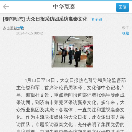
中华嬴秦
回复
[要闻动态] 大众日报采访团采访嬴秦文化
看全部
十柒
楼主
点击重新加载
2024-4-15 08:42
收藏
4月13日至14日，大众日报热点引导和舆论监督部
主任娄和军，首席评论员周学泽，文化部中心记者卢
昱、编辑杜文景，重点新闻报道部记者张锡坤等组成
采访团，到济南市莱芜区采访嬴秦文化。多年来，大
众报业集团及其麾下各媒体，一直关注和重视嬴秦文
化。作为主流党报媒体的大众日报，此次派出实力采
访团队，专题采访嬴秦文化，充分表明了集团党委的
高度重视。中国先秦史学会济南嬴秦文化研究基地主