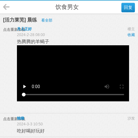
饮食男女
回复
[活力莱芜] 晨练
看全部
月儿正好
楼主
点击重新加载
2024-2-28 08:00
收藏
热腾腾的羊蝎子
独狼
沙发
点击重新加载
2024-3-3 10:50
吃好喝好玩好