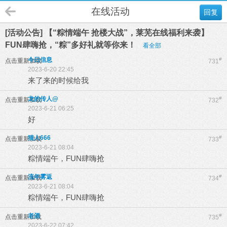
在线活动
回复
[活动公告] 【“粽情端午 抢楼大战”，莱芜在线福利来袭】
FUN肆嗨抢，“粽”多好礼就等你来！
看全部
今日信息
#
点击重新加载
731
2023-6-20 22:45
来了来的时候给我
龙的传人@
#
点击重新加载
732
2023-6-21 06:25
好
猫人666
#
点击重新加载
733
2023-6-21 08:04
粽情端午，FUN肆嗨抢
流年雾返
#
点击重新加载
734
2023-6-21 08:04
粽情端午，FUN肆嗨抢
老酒
#
点击重新加载
735
2023-6-22 07:42