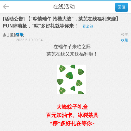
在线活动
回复
[活动公告] 【“粽情端午 抢楼大战”，莱芜在线福利来袭】
FUN肆嗨抢，“粽”多好礼就等你来！
看全部
盐梅
楼主
点击重新加载
2023-6-19 09:34
收藏
在端午节来临之际
莱芜在线又来送福利啦！
大峰粽子礼盒
百元加油卡、冰裂茶具
“粽”多好礼
在等你~