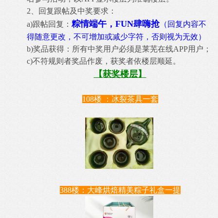
2、回复跟帖及中奖要求：
粽情端午，FUN肆嗨抢
a)跟帖回复：
（回复内容不
得随意更改，不可增加或减少字符，否则视为无效）
b)奖品获得：所有中奖用户必须是莱芜在线APP用户；
c)不符规则者奖品作废，获奖者依楼层顺延。
【获奖楼层】
108楼 ：冰裂茶具一套
388楼：大峰烘焙精美粽子礼盒一提