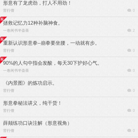
形意有了龙虎劲，打人不用劲！
苦行僧
0
拯救记忆力12种补脑神食。
一卷闲书半壶茶
2
重新认识形意拳--崩拳要坐腰，一动就有步。
苦行僧
0
90%的人勾中指会发酸，每天30下护好心气。
一卷闲书半壶茶
0
《内景图》的炼功启示。
苦行僧
0
形意拳秘法讲义，纯干货！
苦行僧
0
薛颠练功口诀注解（形意视角）
苦行僧
0