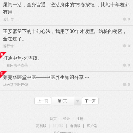
尾闾一活，全身皆通：激活身体的“青春按钮”，比站十年桩都
有用。
苦行僧
0
王芗斋留下的十句心法，我用了30年才读懂。站桩的秘密，
全在这了。
苦行僧
0
打通中焦-乞丐蹲。
一卷闲书半壶茶
0
莱芜华医堂中医——中医养生知识分享~~
华医堂中医连锁
0
上一页
第1页
下一页
首页
|
登录
|
注册
简易版
|
触屏版
|
电脑版
|
客户端