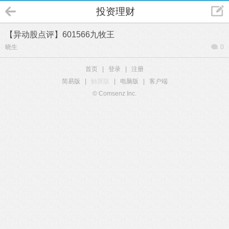
投资理财
【异动股点评】601566九牧王
晓生
0
首页
|
登录
|
注册
简易版
|
触屏版
|
电脑版
|
客户端
© Comsenz Inc.