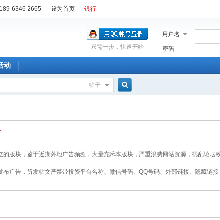
89-6346-2665
设为首页
银行
用户名
只需一步，快速开始
密码
活动
帖子
搜
索
立的版块，鉴于近期外地广告频频，大量充斥本版块，严重浪费网站资源，扰乱论坛
发布广告，所发帖文严禁带投资平台名称、微信号码、QQ号码、外部链接、隐藏链接