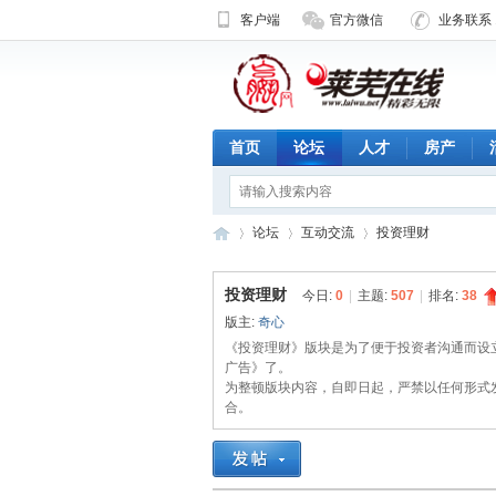
客户端
官方微信
业务联系 1
首页
论坛
人才
房产
论坛
互动交流
投资理财
投资理财
今日:
0
|
主题:
507
|
排名:
38
版主:
奇心
济
»
›
›
《投资理财》版块是为了便于投资者沟通而设
广告》了。
为整顿版块内容，自即日起，严禁以任何形式
合。