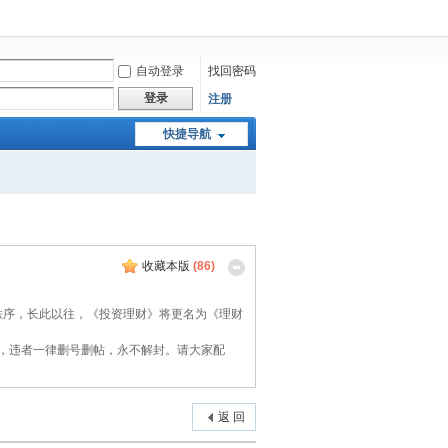
自动登录
找回密码
登录
注册
快捷导航
收藏本版
(
86
)
秩序，长此以往，《投资理财》将更名为《理财
，违者一律删号删帖，永不解封。请大家配
返 回