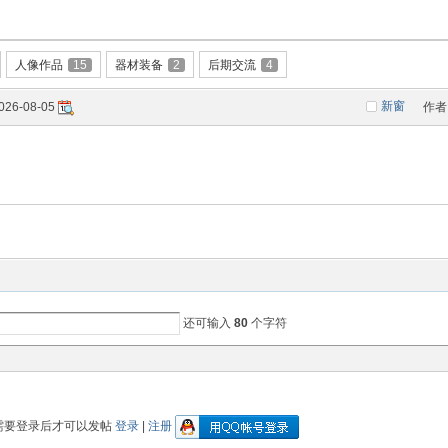
人像作品
15
器材装备
2
后期交流
4
新窗
026-08-05
作者
还可输入
80
个字符
需要登录后才可以发帖
登录
|
注册