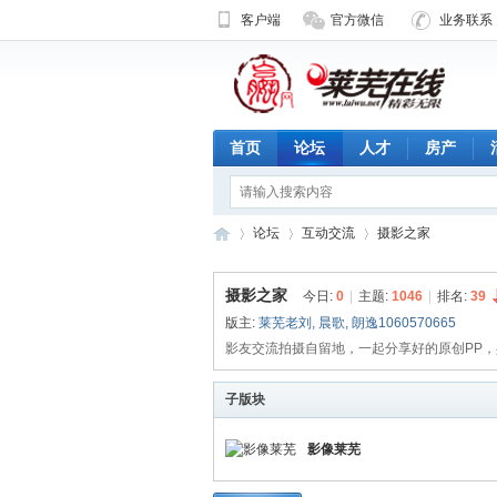
客户端
官方微信
业务联系 1
首页
论坛
人才
房产
论坛
互动交流
摄影之家
摄影之家
今日:
0
|
主题:
1046
|
排名:
39
版主:
莱芜老刘
,
晨歌
,
朗逸1060570665
济
»
›
›
影友交流拍摄自留地，一起分享好的原创PP
子版块
影像莱芜