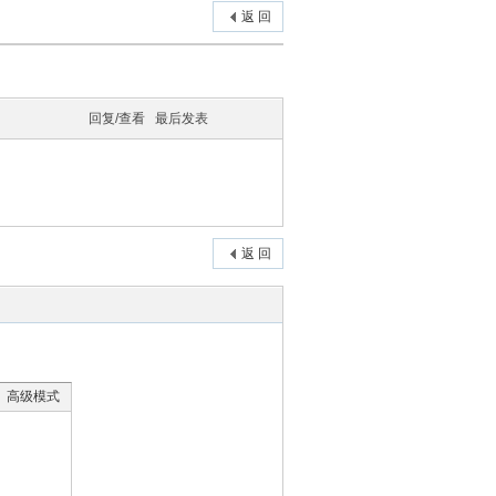
返 回
回复/查看
最后发表
返 回
高级模式