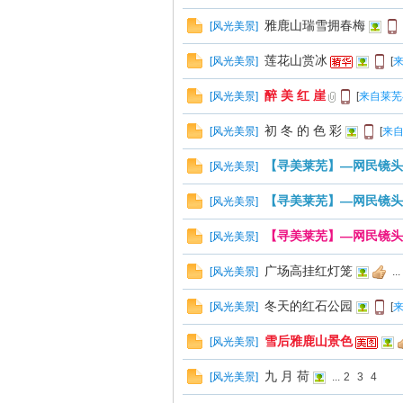
雅鹿山瑞雪拥春梅
[
风光美景
]
莲花山赏冰
[
风光美景
]
[
来
醉 美 红 崖
[
风光美景
]
[
来自莱芜
初 冬 的 色 彩
[
风光美景
]
[
来自
在
【寻美莱芜】—网民镜头
[
风光美景
]
【寻美莱芜】—网民镜头
[
风光美景
]
【寻美莱芜】—网民镜头
[
风光美景
]
广场高挂红灯笼
[
风光美景
]
...
冬天的红石公园
[
风光美景
]
[
来
线
雪后雅鹿山景色
[
风光美景
]
九 月 荷
[
风光美景
]
...
2
3
4