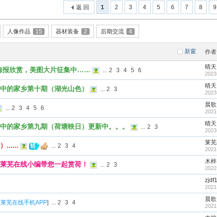
返 回
1
2
3
4
5
6
7
8
9
人像作品
15
器材装备
2
后期交流
4
新窗
作者
晴天
海报欣赏，美图大片征集中……
...
2
3
4
5
6
2023
晴天
中的家乡第十期（湖光山色）
...
2
3
2023
晨歌
...
2
3
4
5
6
2021
晴天
中的家乡第九期（荷塘映日）更新中。。。
...
2
3
2023
莱芜
....
...
2
3
4
2021
木梓
莱芜在线小编带您一起赏荷！
...
2
3
2022
zjdf
2021
晨歌
莱芜在线手机APP
]
...
2
3
4
2021