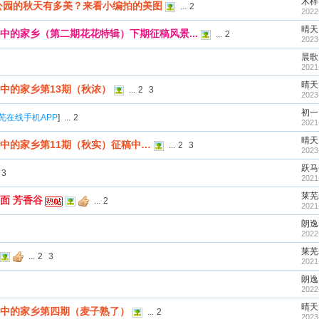
木梓
公园的秋天有多美？来看小编拍的美图
...
2
2022
晴天
中的家乡（第二期花花特辑）下期征稿风景...
...
2
2023
晨歌
2021
晴天
中的家乡第13期（秋浓）
...
2
3
2023
初一
芜在线手机APP
]
...
2
2021
晴天
中的家乡第11期（秋实）征稿中…
...
2
3
2023
跃马
3
2021
莱芜
面 芳香谷
...
2
2021
朗逸1
2022
莱芜
...
2
3
2021
朗逸1
2022
晴天
中的家乡第四期（麦子熟了）
...
2
2023