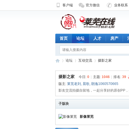
客户端
官方微信
业务联系 1
首页
论坛
人才
房产
论坛
互动交流
摄影之家
摄影之家
今日:
0
|
主题:
1046
|
排名:
39
版主:
莱芜老刘
,
晨歌
,
朗逸1060570665
济
»
›
›
影友交流拍摄自留地，一起分享好的原创PP
子版块
影像莱芜