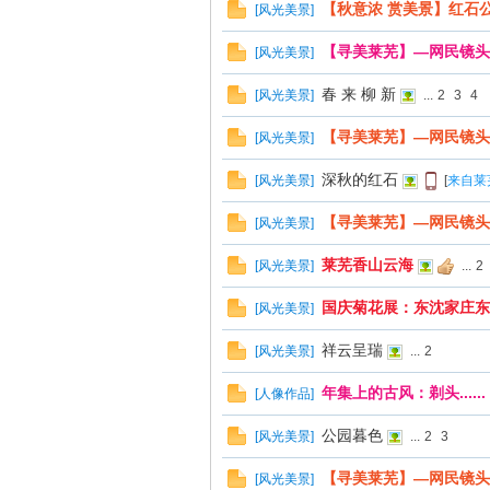
线
【秋意浓 赏美景】红石
[
风光美景
]
【寻美莱芜】—网民镜头
[
风光美景
]
春 来 柳 新
[
风光美景
]
...
2
3
4
【寻美莱芜】—网民镜头
[
风光美景
]
深秋的红石
[
风光美景
]
[
来自莱
莱
【寻美莱芜】—网民镜头
[
风光美景
]
莱芜香山云海
[
风光美景
]
...
2
国庆菊花展：东沈家庄东
[
风光美景
]
祥云呈瑞
[
风光美景
]
...
2
年集上的古风：剃头......
[
人像作品
]
公园暮色
[
风光美景
]
...
2
3
芜
【寻美莱芜】—网民镜头
[
风光美景
]