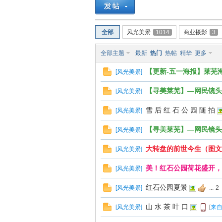
南
全部
风光美景
1014
商业摄影
3
全部主题
最新
热门
热帖
精华
更多
【更新-五一海报】莱芜
[
风光美景
]
【寻美莱芜】—网民镜头
[
风光美景
]
雪 后 红 石 公 园 随 拍
[
风光美景
]
在
【寻美莱芜】—网民镜头
[
风光美景
]
大转盘的前世今生（图文）..
[
风光美景
]
美！红石公园荷花盛开，
[
风光美景
]
红石公园夏景
[
风光美景
]
...
2
山 水 茶 叶 口
[
风光美景
]
[
来自