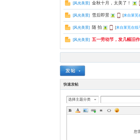
金秋十月，太美了！
[
风光美景
]
雪后即景
[
风光美景
]
[
来自莱芜
随 拍
[
风光美景
]
[
来自莱芜在线手
五一劳动节，发几幅旧作
[
风光美景
]
快速发帖
选择主题分类
您