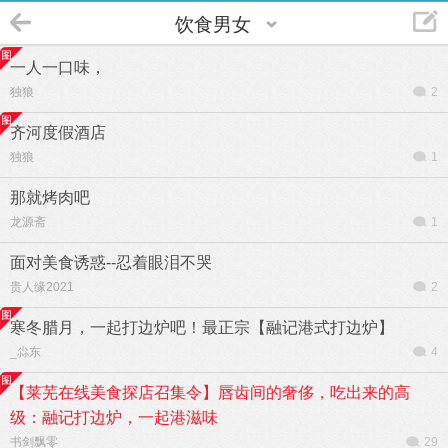
饮食男女
一人一口味，
独狼
2
齐河度假酒店
独狼
1
那就烤肉吧
龙源斋
1
面对美食诱惑--忍着眼泪不哭
贵人缘2021
2
寒冬腊月，一起打边炉吧！最正宗【融记港式打边炉】
_尛东
4
【莱芜在线美食探店召集令】唇齿间的奢侈，吃出来的高
级：融记打边炉，一起港滋味
书剑飘零
29