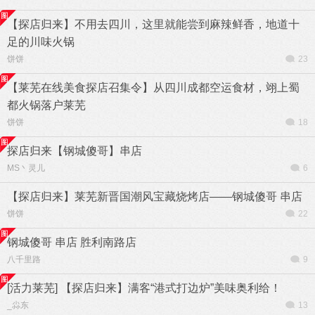
【探店归来】不用去四川，这里就能尝到麻辣鲜香，地道十
足的川味火锅
饼饼
23
【莱芜在线美食探店召集令】从四川成都空运食材，翊上蜀
都火锅落户莱芜
饼饼
18
探店归来【钢城傻哥】串店
MS丶灵儿
6
【探店归来】莱芜新晋国潮风宝藏烧烤店——钢城傻哥 串店
饼饼
22
钢城傻哥 串店 胜利南路店
八千里路
9
[活力莱芜] 【探店归来】满客“港式打边炉”美味奥利给！
_尛东
13