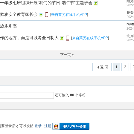
阳光
一年级七班组织开展“我们的节日-端午节”主题班会
2022
腰关
欺凌安全教育家长会
[
来自莱芜在线手机APP
]
2024
lwyt
旋步步高
2024
北岸
作的地方，而是可以考全日制大
[
来自莱芜在线手机APP
]
2025
下一页 »
返 回
1
2
还可输入
80
个字符
需要登录后才可以发帖
登录
|
注册