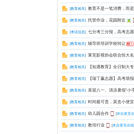
教育不是一笔消费，而是
[
教育相关
]
托管作业，花园附近
[
教育相关
]
七分考三分报，高考志愿
[
考试信息
]
辅导班培训学校转让
[
教育相关
]
在
莱芜影视协会联合恒大名
[
教育相关
]
【知遇教育】全日制大专
[
教育相关
]
【瑞丁赢志愿】高考填报
[
教育相关
]
喜迎八一、清凉暑假“小手
[
教育相关
]
时间最可贵，莫贪小便宜
[
教育相关
]
线
幼儿园合作
[
教育相关
]
[
来自莱芜在
教培行业
[
教育相关
]
[
来自莱芜在线