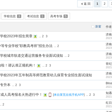
返 回
1
2
学校信息
3
考试信息
1
高考专场
5
新窗
作者
济南
学校2023年招生简章
...
2
3
2023
济南
中等专业学校"职教高考班"招生办法
...
2
2023
济南
学校城市轨道交通运营服务专业面试须知
...
2
2023
世纪
开始啦！请认准正规机构！
...
2
3
2021
济南
学校2023年五年制高等师范教育幼儿保育专业招生面试须知
2023
Blis
专升本
...
2
3
2021
知遇
省成人高考报名火热进行中！
[
来自莱芜在线手机APP
]
...
2
3
2021
红日
..
2
2021