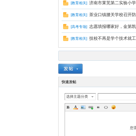
济南市莱芜第二实验小学
[
教育相关
]
茶业口镇腰关学校召开防
[
教育相关
]
志愿填报哪家好，金第凯
[
高考专场
]
技校不再是学个技术就工
[
教育相关
]
快速发帖
选择主题分类
您