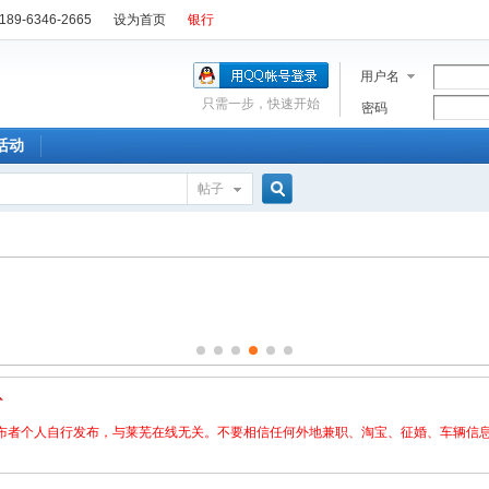
89-6346-2665
设为首页
银行
用户名
只需一步，快速开始
密码
活动
帖子
搜
索
布者个人自行发布，与莱芜在线无关。不要相信任何外地兼职、淘宝、征婚、车辆信息