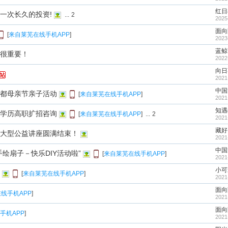
红日
一次长久的投资!
...
2
2025
面向
[
来自莱芜在线手机APP
]
2023
蓝鲸
很重要！
2022
向日
2021
中国
都母亲节亲子活动
[
来自莱芜在线手机APP
]
2021
知遇
学历高职扩招咨询
[
来自莱芜在线手机APP
]
...
2
2021
藏好
大型公益讲座圆满结束！
2021
中国
绘扇子－快乐DIY活动啦”
[
来自莱芜在线手机APP
]
2021
小可爱
[
来自莱芜在线手机APP
]
2021
面向
线手机APP
]
2021
面向
手机APP
]
2021