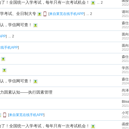
函授
开始了！全国统一入学考试，每年只有一次考试机会！
...
2
2022
请叫我
学考试、全日制大专
[
来自莱芜在线手机APP
]
...
2
2021
森仕
认，学信网可查！
2022
面向
PP
]
...
2
2022
面向
线手机APP
]
2022
森仕
2021
学历
！
2021
森仕
认，学信网可查！
2024
尚泽
力因素认知——执行因素管理
2022
Blis
2021
小可爱
[
来自莱芜在线手机APP
]
2021
函授
开始了！全国统一入学考试，每年只有一次考试机会！
2021