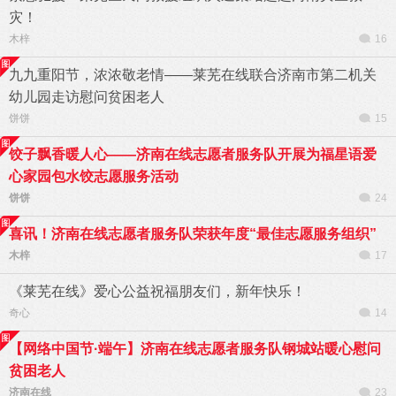
灾！
木梓
16
九九重阳节，浓浓敬老情——莱芜在线联合济南市第二机关
幼儿园走访慰问贫困老人
饼饼
15
饺子飘香暖人心——济南在线志愿者服务队开展为福星语爱
心家园包水饺志愿服务活动
饼饼
24
喜讯！济南在线志愿者服务队荣获年度“最佳志愿服务组织”
木梓
17
《莱芜在线》爱心公益祝福朋友们，新年快乐！
奇心
14
【网络中国节·端午】济南在线志愿者服务队钢城站暖心慰问
贫困老人
济南在线
23