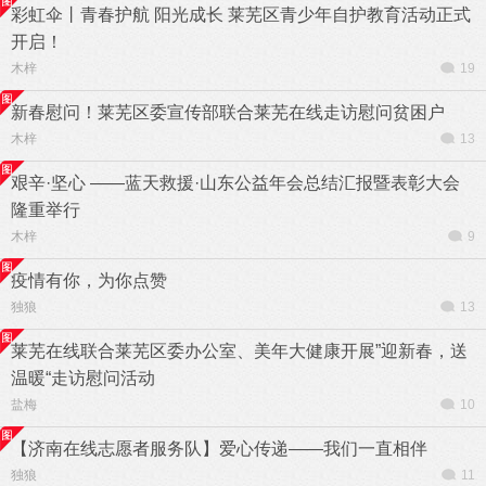
彩虹伞丨青春护航 阳光成长 莱芜区青少年自护教育活动正式
开启！
木梓
19
新春慰问！莱芜区委宣传部联合莱芜在线走访慰问贫困户
木梓
13
艰辛·坚心 ——蓝天救援·山东公益年会总结汇报暨表彰大会
隆重举行
木梓
9
疫情有你，为你点赞
独狼
13
莱芜在线联合莱芜区委办公室、美年大健康开展”迎新春，送
温暖“走访慰问活动
盐梅
10
【济南在线志愿者服务队】爱心传递——我们一直相伴
独狼
11