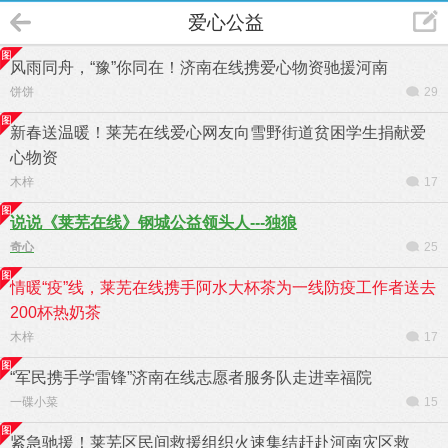
爱心公益
风雨同舟，“豫”你同在！济南在线携爱心物资驰援河南
饼饼
29
新春送温暖！莱芜在线爱心网友向雪野街道贫困学生捐献爱
心物资
木梓
17
说说《莱芜在线》钢城公益领头人---独狼
奇心
25
情暖“疫”线，莱芜在线携手阿水大杯茶为一线防疫工作者送去
200杯热奶茶
木梓
17
“军民携手学雷锋”济南在线志愿者服务队走进幸福院
一碟小菜
15
紧急驰援！莱芜区民间救援组织火速集结赶赴河南灾区救