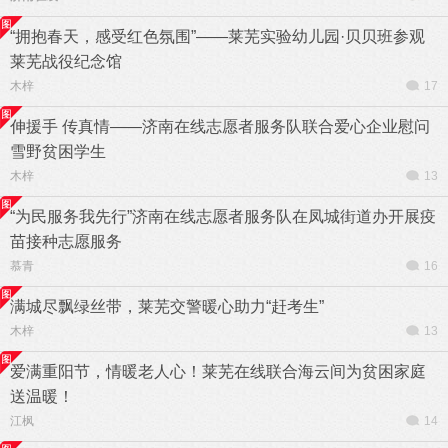
“拥抱春天，感受红色氛围”——莱芜实验幼儿园·贝贝班参观
莱芜战役纪念馆
木梓
17
伸援手 传真情——济南在线志愿者服务队联合爱心企业慰问
雪野贫困学生
木梓
13
“为民服务我先行”济南在线志愿者服务队在凤城街道办开展疫
苗接种志愿服务
慕青
16
满城尽飘绿丝带，莱芜交警暖心助力“赶考生”
木梓
13
爱满重阳节，情暖老人心！莱芜在线联合海云间为贫困家庭
送温暖！
江枫
14