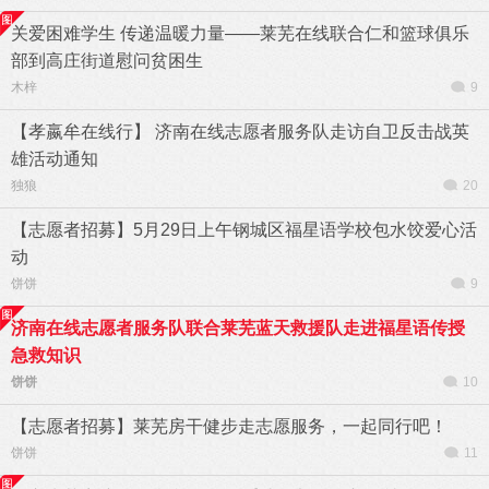
关爱困难学生 传递温暖力量——莱芜在线联合仁和篮球俱乐
部到高庄街道慰问贫困生
木梓
9
【孝嬴牟在线行】 济南在线志愿者服务队走访自卫反击战英
雄活动通知
独狼
20
【志愿者招募】5月29日上午钢城区福星语学校包水饺爱心活
动
饼饼
9
济南在线志愿者服务队联合莱芜蓝天救援队走进福星语传授
急救知识
饼饼
10
【志愿者招募】莱芜房干健步走志愿服务，一起同行吧！
饼饼
11