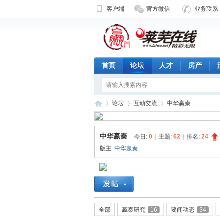
客户端
官方微信
业务联系 1
首页
论坛
人才
房产
论坛
互动交流
中华嬴秦
中华嬴秦
今日:
0
|
主题:
62
|
排名:
24
济
»
›
›
版主:
中华嬴秦
全部
嬴秦研究
16
要闻动态
34