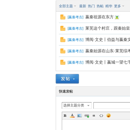
全部主题
最新
热门
热帖
精华
更多
南
嬴秦祖源在东方
[
嬴秦考古
]
莱芜这个村庄，跟秦始皇
[
嬴秦考古
]
博阅·文史丨伯益与嬴秦
[
嬴秦考古
]
嬴秦始源在山东·莱芜综
[
嬴秦考古
]
博阅·文史丨嬴城一望七
[
嬴秦考古
]
在
快速发帖
选择主题分类