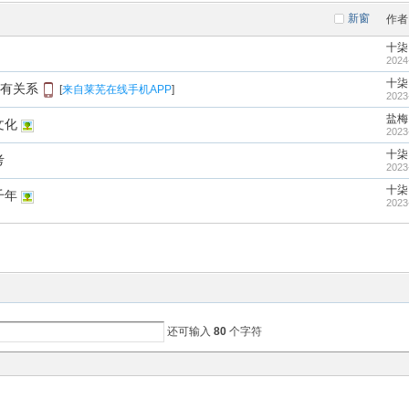
新窗
作者
十柒
2024
十柒
有关系
[
来自莱芜在线手机APP
]
2023
盐梅
文化
2023
十柒
考
2023
十柒
千年
2023
还可输入
80
个字符