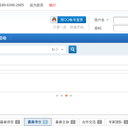
89-6346-2665
设为首页
银行
用户名
只需一步，快速开始
密码
活动
帖子
搜
索
嬴秦讲堂
2
嬴秦考古
5
嬴秦文旅
2
合作交流
1
专家团队
1