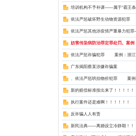
线
培训机构不予补课——属于“霸王条
依法严惩破坏野生动物资源犯罪 
依法严惩其他涉疫情严重暴力犯罪
妨害传染病防治罪定罪处罚。案例
依法严惩诈骗犯罪 案例：浙江
莱
广东揭阳蔡某涉嫌诈骗案
、依法严惩哄抬物价犯罪 案例
新的赔偿标准按出来了！！！！！
执行案件还是难啊！！！！！！
反诈骗人人有责
芜
新民法典——离婚设立冷静期！！