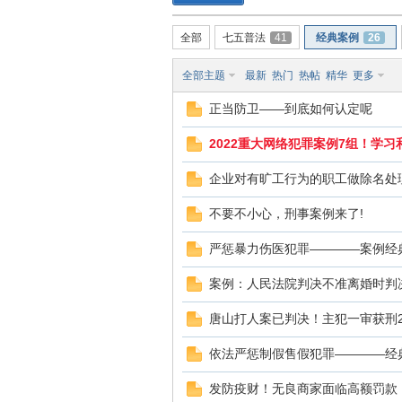
全部
七五普法
41
经典案例
26
南
全部主题
最新
热门
热帖
精华
更多
正当防卫——到底如何认定呢
2022重大网络犯罪案例7组！学习
企业对有旷工行为的职工做除名处
不要不小心，刑事案例来了!
在
严惩暴力伤医犯罪————案例经
案例：人民法院判决不准离婚时判
唐山打人案已判决！主犯一审获刑2
依法严惩制假售假犯罪————经
发防疫财！无良商家面临高额罚款