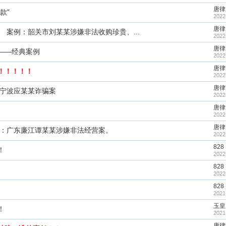
唐律
款”
2022
唐律
案例：韶关市刘某某涉嫌非法收购珍贵、...
2022
唐律
——经典案例
2022
唐律
！！！！！
2022
唐律
宁波应某某诈骗案
2022
唐律
2022
唐律
：广东廉江谭某某涉嫌非法经营案。
2022
828
！
2022
828
2022
828
2021
玉皇
！
2021
唐律