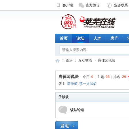
客户端
官方微信
业务联系 1
首页
论坛
人才
房产
论坛
互动交流
唐律师说法
唐律师说法
今日:
0
|
主题:
98
|
排名:
29
版主:
唐律师
,
那一抹温柔
济
»
›
›
子版块
谈法论道