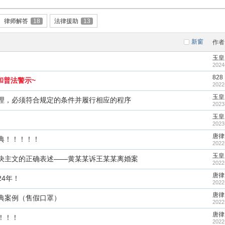
律师解答
18
法律援助
13
新窗
作者
玉皇
2024
828
和普法警示~
2022
玉皇
理，必须符合规定的条件并履行相应的程序
2023
玉皇
2023
唐律
典！！！！！
2022
玉皇
决主文的正确表述——黄某某诉王某某离婚案
2022
唐律
4年！
2022
唐律
典案例（售假口罩）
2022
唐律
！！！
2022