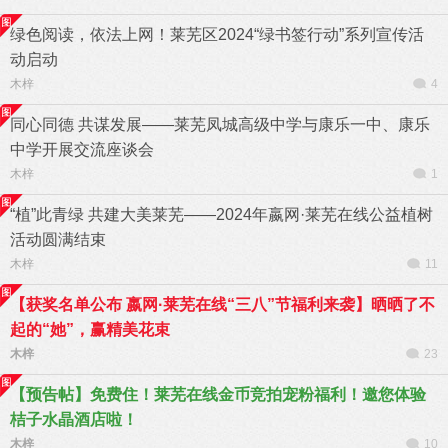
绿色阅读，依法上网！莱芜区2024“绿书签行动”系列宣传活
动启动
木梓
4
同心同德 共谋发展——莱芜凤城高级中学与康乐一中、康乐
中学开展交流座谈会
木梓
1
“植”此青绿 共建大美莱芜——2024年嬴网·莱芜在线公益植树
活动圆满结束
木梓
11
【获奖名单公布 嬴网·莱芜在线“三八”节福利来袭】晒晒了不
起的“她”，赢精美花束
木梓
23
【预告帖】免费住！莱芜在线金币竞拍宠粉福利！邀您体验
桔子水晶酒店啦！
木梓
10