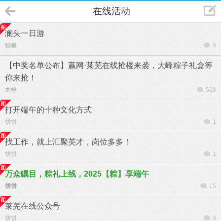
在线活动
澜头一日游
独狼
9
【中奖名单公布】嬴网·莱芜在线抢楼来袭，大峰粽子礼盒等
你来抢！
木梓
528
打开端午的十种文化方式
饼饼
1
找工作，就上汇聚英才，岗位多多！
饼饼
1
万众瞩目，粽礼上线，2025【粽】享端午
饼饼
15
莱芜在线公众号
饼饼
0