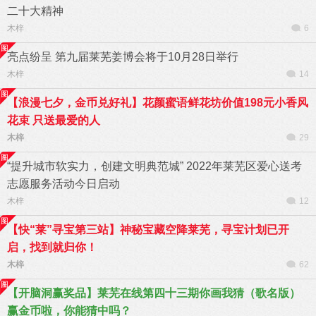
二十大精神
木梓
6
亮点纷呈 第九届莱芜姜博会将于10月28日举行
木梓
14
【浪漫七夕，金币兑好礼】花颜蜜语鲜花坊价值198元小香风
花束 只送最爱的人
木梓
29
“提升城市软实力，创建文明典范城” 2022年莱芜区爱心送考
志愿服务活动今日启动
木梓
12
【快“莱”寻宝第三站】神秘宝藏空降莱芜，寻宝计划已开
启，找到就归你！
木梓
62
【开脑洞赢奖品】莱芜在线第四十三期你画我猜（歌名版）
赢金币啦，你能猜中吗？