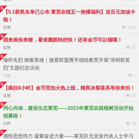
【5.1获奖名单已公布 莱芜在线五一抢楼福利】送百元加油卡
啦！
盐梅
1053
我来画你来猜，看谁脑筋转的快！还有金币可以领哦！
盐梅
22
缅怀先烈 致敬英雄｜微爱联盟携手德悦教育开展“清明祭英
烈”主题纪念活动
十柒
1
【疯狂8小时】金币竞拍火热上线，精美冰裂茶具等你来拍！
盐梅
34
同心共绿，建设生态莱芜——2023年莱芜在线植树活动开始
招募啦！
木梓
16
感悟思想伟力 凝聚奋进力量——莱芜区无党派代表人士学习