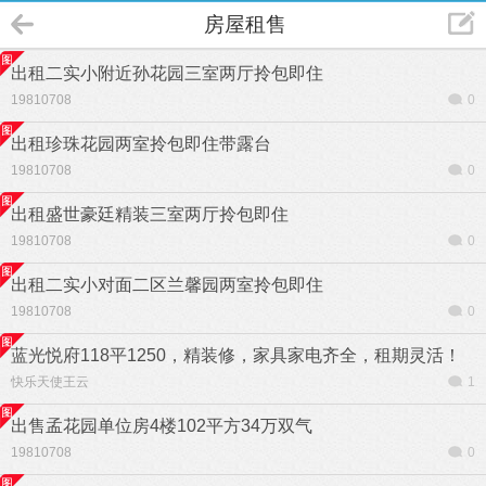
房屋租售
出租二实小附近孙花园三室两厅拎包即住
19810708
0
出租珍珠花园两室拎包即住带露台
19810708
0
出租盛世豪廷精装三室两厅拎包即住
19810708
0
出租二实小对面二区兰馨园两室拎包即住
19810708
0
蓝光悦府118平1250，精装修，家具家电齐全，租期灵活！
快乐天使王云
1
出售孟花园单位房4楼102平方34万双气
19810708
0