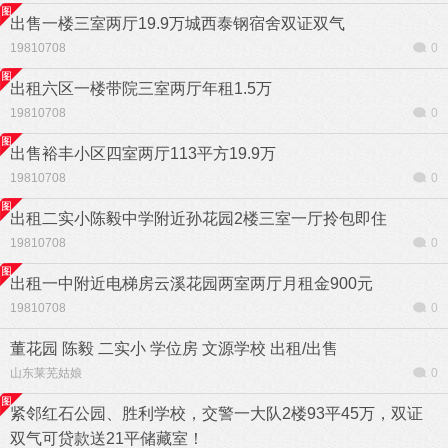
出售一楼三室两厅19.9万城西泰钢宿舍双证双气
19810708
0
出租六区一楼带院三室两厅年租1.5万
19810708
0
出售裕丰小区四室两厅113平方19.9万
19810708
0
出租二实小陈毅中学附近孙花园2楼三室一厅拎包即住
19810708
0
出租一中附近电梯房云溪花园两室两厅月租金900元
19810708
0
董花园 陈毅 二实小 学位房 文源学校 出租/出售
山东莱芜姑娘
0
紧邻红石公园、胜利学校，交警一大队2楼93平45万，双证
双气可贷款送21平储藏室！