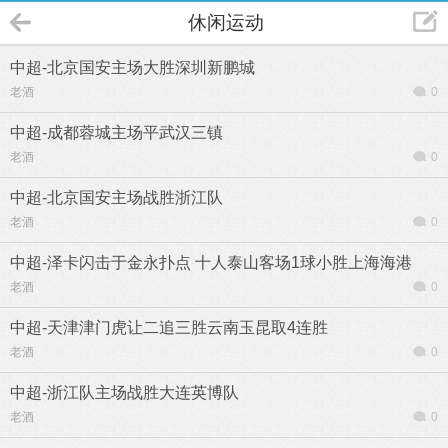
休闲运动
中超-北京国安主场大胜深圳新鹏城
老酒
0
中超-成都蓉城主场平武汉三镇
老酒
0
中超-北京国安主场战胜浙江队
老酒
0
中超-泽卡闪击于金永扑点 十人泰山客场1球小胜上海海港
老酒
0
中超-天津津门虎让二追三胜云南玉昆取4连胜
老酒
0
中超-浙江队主场战胜大连英博队
老酒
0