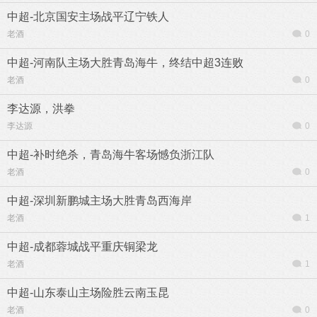
中超-北京国安主场战平辽宁铁人
老酒
0
中超-河南队主场大胜青岛海牛，终结中超3连败
老酒
0
李达源，洪拳
李达源
0
中超-补时绝杀，青岛海牛客场憾负浙江队
老酒
0
中超-深圳新鹏城主场大胜青岛西海岸
老酒
1
中超-成都蓉城战平重庆铜梁龙
老酒
1
中超-山东泰山主场险胜云南玉昆
老酒
0