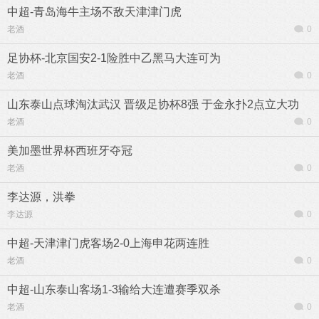
中超-青岛海牛主场不敌天津津门虎
老酒
0
足协杯-北京国安2-1险胜中乙黑马大连可为
老酒
0
山东泰山点球淘汰武汉 晋级足协杯8强 于金永扑2点立大功
老酒
0
美加墨世界杯西班牙夺冠
老酒
0
李达源，洪拳
李达源
0
中超-天津津门虎客场2-0上海申花两连胜
老酒
0
中超-山东泰山客场1-3输给大连遭赛季双杀
老酒
0