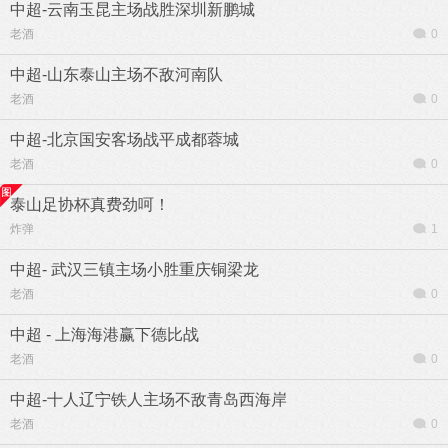
中超-云南玉昆主场战胜深圳新鹏城
老酒
0
中超-山东泰山主场不敌河南队
老酒
0
中超-北京国安客场战平成都蓉城
老酒
0
泰山足协杯真费劲呵！
炸弹
1
中超- 武汉三镇主场小胜重庆铜梁龙
老酒
0
中超 - 上海海港赢下德比战
老酒
0
中超-十人辽宁铁人主场不敌青岛西海岸
老酒
0