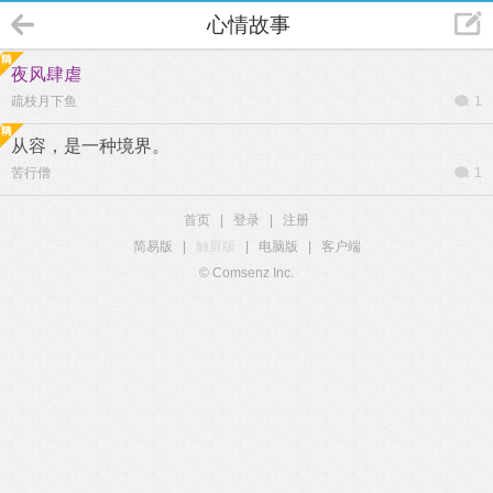
心情故事
夜风肆虐
疏枝月下鱼
1
从容，是一种境界。
苦行僧
1
首页
|
登录
|
注册
简易版
|
触屏版
|
电脑版
|
客户端
© Comsenz Inc.