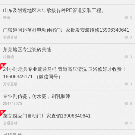
山东及附近地区常年承接各种PE管道安装工程。
管道
3
门禁道闸起落杆电动伸缩门厂家批发安装维修13906340641
交通器材
3
莱芜地区专业瓷砖美缝
柠栀糖
3
24小时老兵专业疏通马桶 管道高压清洗 卫浴修好才收费！
16606345171 （微信同号）
万顺重瑞
3
专业刮仿瓷，仿水瓷，刷乳胶漆
254747075
6
莱芜感应门自动门厂家直销13906340641
交通器材
4