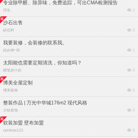
专业除甲醛、除异味，免费追踪，可出CMA检测报告
浮生、
2
沙石出售
砂石料
0
我要装修，会装修的联系我。
此め神~经
1
太阳能也需要定期清洗，你知道吗？
蜡笔@小欣
0
博美全屋定制
博美装饰
0
整装作品 | 万光中华城176m2 现代风格
大钦装饰
0
软装加盟 壁布加盟
rainbow123
0