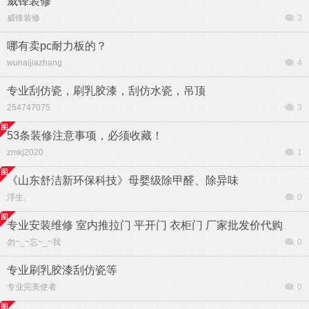
威锋装修
威锋装修
3
哪有卖pc耐力板的？
wunaijiazhang
4
专业刮仿瓷，刷乳胶漆，刮仿水瓷，吊顶
254747075
3
53条装修注意事项，必须收藏！
zmkj2020
1
《山东舒洁新环保科技》母婴级除甲醛、除异味
浮生、
0
专业安装维修 室内推拉门 平开门 衣柜门 厂家批发价代购
勿~_~忘~_~我
0
专业刷乳胶漆刮仿瓷等
专业完美使者
0