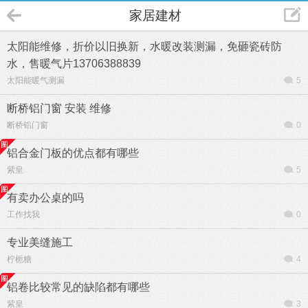
家居建材
太阳能维修，折价以旧换新，水暖改装测漏，免砸瓷砖防
水，售暖气片13706388839
太阳能暖气测漏
5
断桥铝门窗 安装 维修
断桥铝门窗
0
铝合金门板的优点都有哪些
紫皇
5
有卖办公桌的吗
工作找我
0
专业美缝施工
柠栀糖
4
铝卷比较常见的缺陷都有哪些
紫皇
3