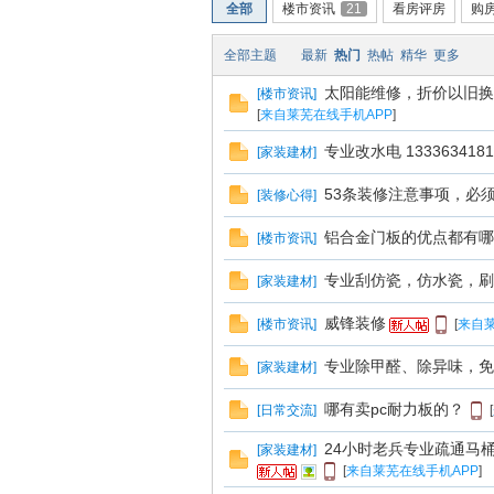
全部
楼市资讯
21
看房评房
购
全部主题
最新
热门
热帖
精华
更多
太阳能维修，折价以旧换新
[
楼市资讯
]
南
[
来自莱芜在线手机APP
]
专业改水电 13336341817
[
家装建材
]
53条装修注意事项，必
[
装修心得
]
铝合金门板的优点都有哪
[
楼市资讯
]
专业刮仿瓷，仿水瓷，刷
[
家装建材
]
在
威锋装修
[
楼市资讯
]
[
来自莱
专业除甲醛、除异味，免
[
家装建材
]
哪有卖pc耐力板的？
[
日常交流
]
[
24小时老兵专业疏通马桶 
[
家装建材
]
[
来自莱芜在线手机APP
]