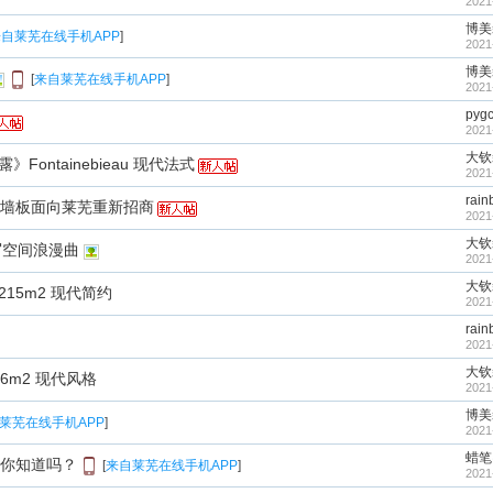
2021
博美
自莱芜在线手机APP
]
2021
博美
[
来自莱芜在线手机APP
]
2021
pyg
2021
大钦
Fontainebieau 现代法式
2021
rai
墙板面向莱芜重新招商
2021
大钦
谱写空间浪漫曲
2021
大钦
215m2 现代简约
2021
rai
2021
大钦
6m2 现代风格
2021
博美
莱芜在线手机APP
]
2021
蜡笔
你知道吗？
[
来自莱芜在线手机APP
]
2021