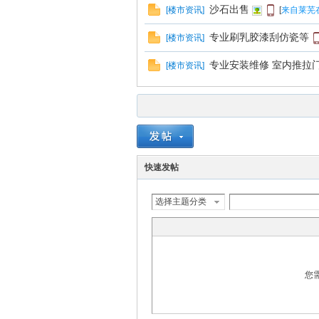
沙石出售
[
楼市资讯
]
[
来自莱芜
专业刷乳胶漆刮仿瓷等
[
楼市资讯
]
专业安装维修 室内推拉门
[
楼市资讯
]
快速发帖
选择主题分类
您