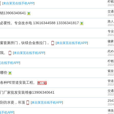
柠栀
[
来自莱芜在线手机APP
]
2023
交通
3906340641
2023
路人
。专业改水电 13616344588 13336341817
2021
专业
2021
徽豪
窗套厕所门，钛镁合金推拉门，
[
来自莱芜在线手机APP
]
2021
此め
我。
[
来自莱芜在线手机APP
]
2021
柠栀
在线手机APP
]
2022
紫皇
哪些
2022
管道
各种PE管道安装工程。
2022
交通
厂家批发安装维修13906340641
2022
254
刮仿水瓷，吊顶
[
来自莱芜在线手机APP
]
2024
博美
手机APP
]