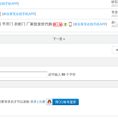
砂石
在线手机APP
]
2021
专业
[
来自莱芜在线手机APP
]
2021
勿~
 平开门 衣柜门 厂家批发价代购
[
来自莱芜在线手机APP
]
2021
下一页 »
还可输入
80
个字符
需要登录后才可以发帖
登录
|
注册