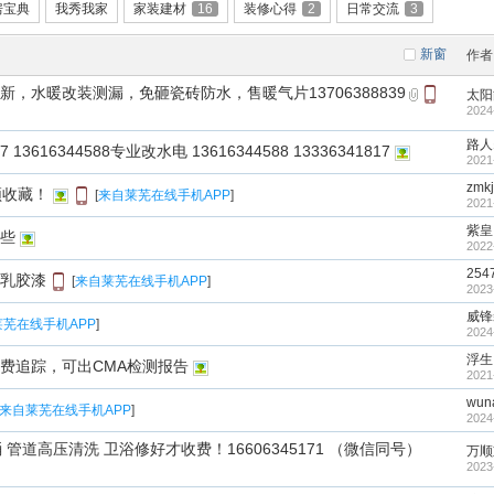
房宝典
我秀我家
家装建材
16
装修心得
2
日常交流
3
新窗
作者
，水暖改装测漏，免砸瓷砖防水，售暖气片13706388839
太阳
2024
路人
 13616344588专业改水电 13616344588 13336341817
2021
zmk
须收藏！
[
来自莱芜在线手机APP
]
2021
紫皇
些
2022
254
乳胶漆
[
来自莱芜在线手机APP
]
2023
威锋
芜在线手机APP
]
2024
浮生
费追踪，可出CMA检测报告
2021
wuna
来自莱芜在线手机APP
]
2024
管道高压清洗 卫浴修好才收费！16606345171 （微信同号）
万顺
2023