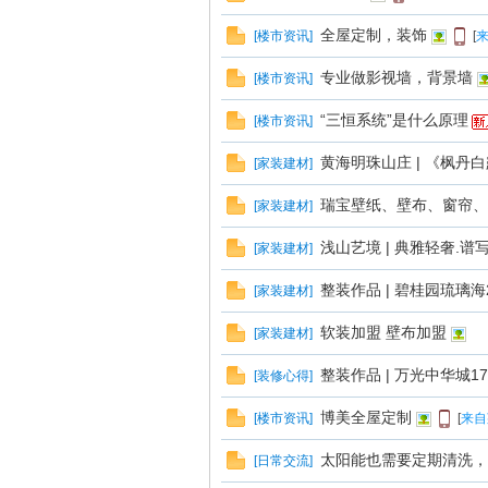
全屋定制，装饰
[
楼市资讯
]
[
来
专业做影视墙，背景墙
[
楼市资讯
]
“三恒系统”是什么原理
[
楼市资讯
]
黄海明珠山庄 | 《枫丹白露》
[
家装建材
]
瑞宝壁纸、壁布、窗帘、
[
家装建材
]
在
浅山艺境 | 典雅轻奢.
[
家装建材
]
整装作品 | 碧桂园琉璃海
[
家装建材
]
软装加盟 壁布加盟
[
家装建材
]
整装作品 | 万光中华城17
[
装修心得
]
博美全屋定制
[
楼市资讯
]
[
来自
线
太阳能也需要定期清洗，
[
日常交流
]