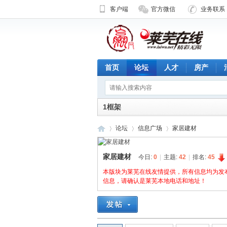
客户端
官方微信
业务联系 1
首页
论坛
人才
房产
1框架
论坛
信息广场
家居建材
家居建材
今日:
0
|
主题:
42
|
排名:
45
济
本版块为莱芜在线友情提供，所有信息均为发
»
›
›
信息，请确认是莱芜本地电话和地址！