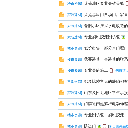
莱芜地区专业瓷砖美缝
[
楼市资讯
]
线
莱芜感应门自动门厂家直销1
[
家装建材
]
老旧小区房屋水电改造的必要性
[
家装建材
]
专业刷乳胶漆刮仿瓷
[
家装建材
]
低价出售一部分木门哑口
[
楼市资讯
]
我要装修，会装修的联系
[
楼市资讯
]
莱
专业美缝施工
[
楼市资讯
]
[
来自莱芜
铝卷比较常见的缺陷都有
[
日常交流
]
山东及附近地区常年承接
[
家装建材
]
门禁道闸起落杆电动伸缩门
[
家装建材
]
专业刮仿瓷，刷乳胶漆，
[
楼市资讯
]
防盗门
[
楼市资讯
]
[
来自莱芜在线
芜