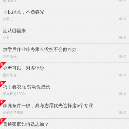
森仕教育
0
手执绿意，不负春光
小乔儿
0
油从哪里来
小乔儿
0
放学后作业咋办家长没空不会做咋办
面向阳光
0
会考可以一对多辅导
面向阳光
0
巧手叠衣服 劳动促成长
阳光正好1990
0
家庭条件一般，高考志愿优先选择这6个专业
蓝鲸高考志愿
0
普通家庭如何选志愿？